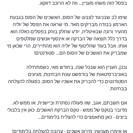
בפסל הזה משהו מעניין... וזה לא הרוכב דווקא.
שימו לב שבניגוד לצבעו של הסוס, האשכים של הסוס בגבעת
הארמון בבודה מבריקים מאד. מי שראה את הפסל של יוליה
מהעיר ורונה שבאיטליה, יודע שחלק בוהק בפסלים כאלה הוא
בדרך כלל תוצאה של הברקה או אינסוף אנשים שמלטפים
אותו. אבל בעוד שהליטוף של יוליה הוא מהתיירים, הרי שכאן מי
שמבריק את האשכים של הסוס הם... סטודנטים!
ובכן, העניין הוא שבכל שנה, בחודש מאי, כשמתחילה
באוניברסיטאות של בודפשט עונת הבחינות, מגיעים
הסטודנטים כדי להבריק את אשכיו של הסוס, כסגולה להצלחה
בבחינות.
אם חשבתם, אגב, שזו פעולה נסתרת וביישנית, אז ממש לא.
מדובר בטקס של ממש - טקס הברקת האשכים. כאן אין בלבולי
ביצים - כאן מתאמצים כדי להצליח בלימודים...
אז אימרו מעכשיו: מירוק אשכים - ערובה להצלחה בלימודים!