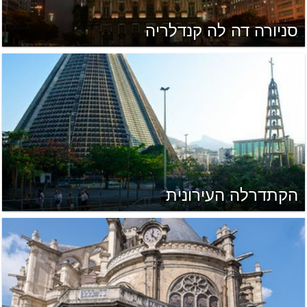
סניורה דה לה קנדלריה
הקתדרלה העירונית