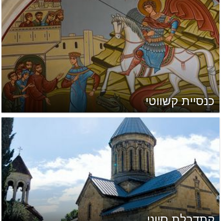
כנסיית קשווטי
קתדרלת סיוני