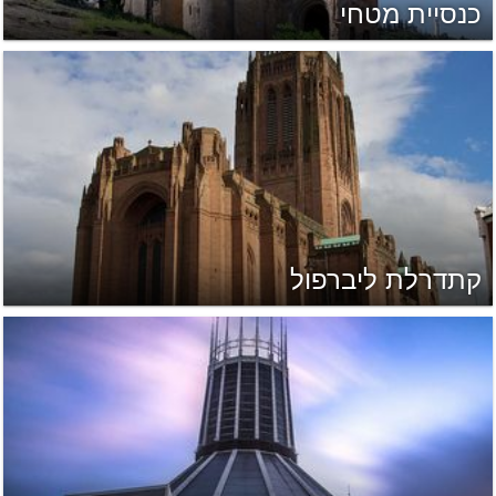
כנסיית מטחי
קתדרלת ליברפול