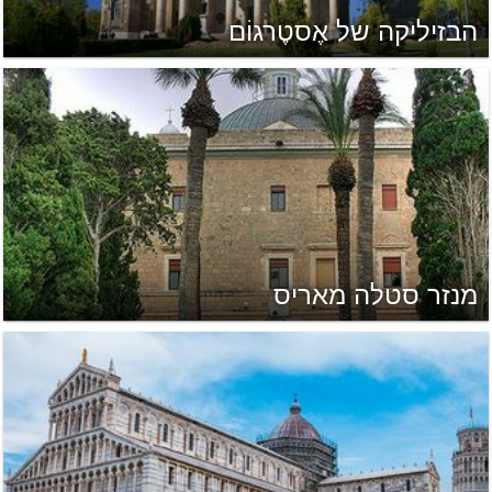
הבזיליקה של אֶסטֶרגוֹם
מנזר סטלה מאריס