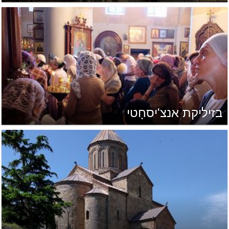
בזיליקת אנצ'יסחָטי