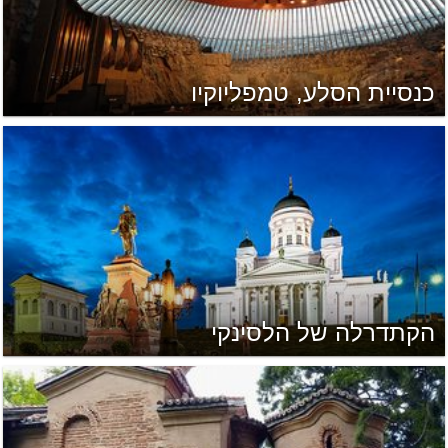
כנסיית הסלע, טמפליוקיו
הקתדרלה של הלסינקי