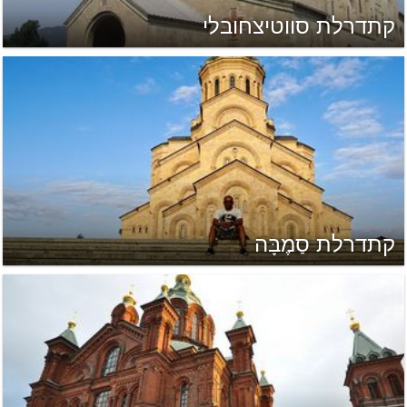
קתדרלת סווטיצחובלי
קתדרלת סַמֶבָּה