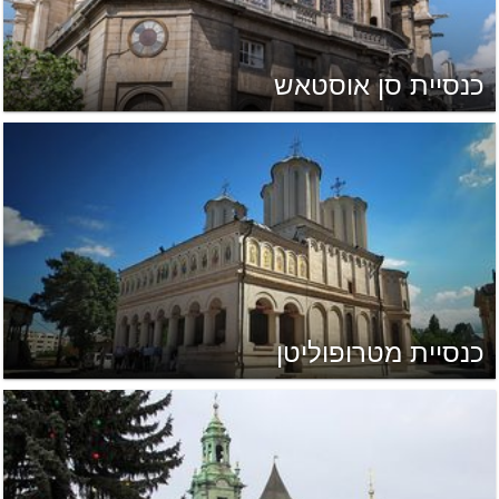
כנסיית סן אוסטאש
כנסיית מטרופוליטן