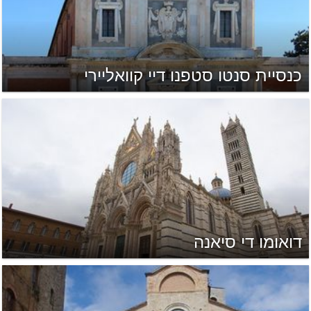
כנסיית סנטו סטפנו דיי קוואליירי
דואומו די סיאנה