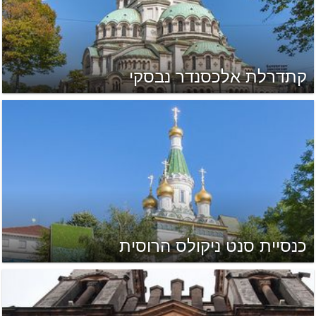
קתדרלת אלכסנדר נבסקי
כנסיית סנט ניקולס הרוסית