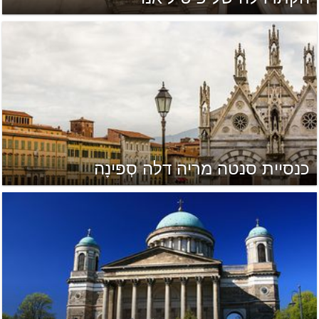
כנסיית סנטה מריה דלה סְפּינָה