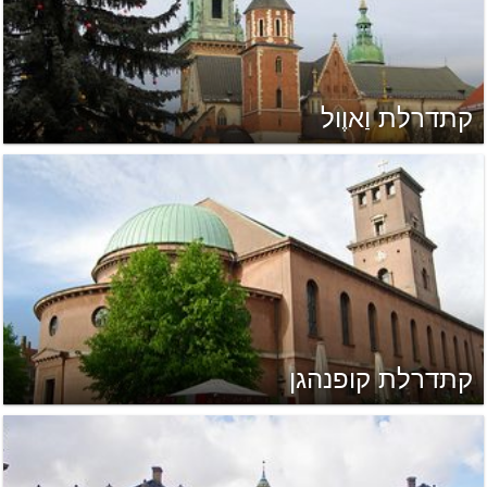
קתדרלת וַאוֶול
קתדרלת קופנהגן