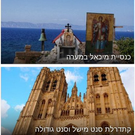
כנסיית מיכאל במערה
קתדרלת סנט מישל וסנט גודולה