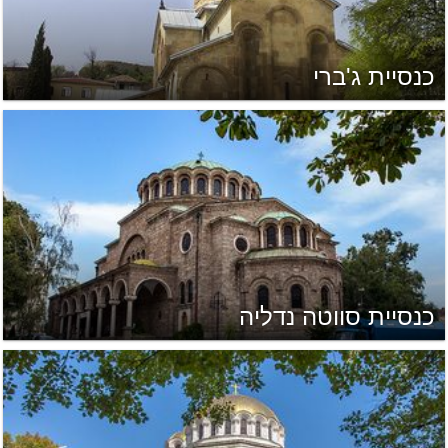
כנסיית ג'ברי
כנסיית סווטה נדליה