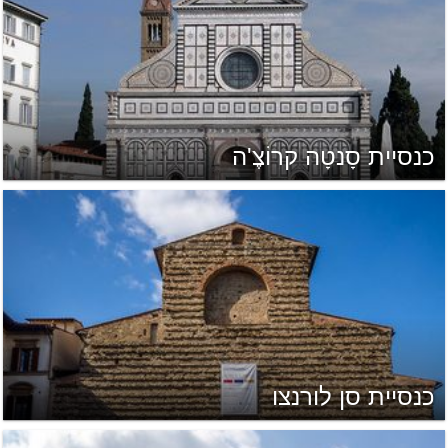
כנסיית סָנטָה קרוֹצֶ'ה
כנסיית סן לורנצו