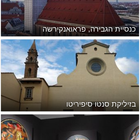
כנסיית הגבירה, פראואנקירשה
בזיליקת סנטו סיפיריטו