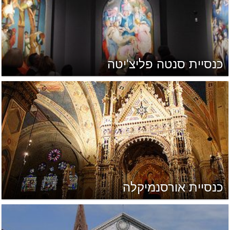
כנסיית סנטה פליצ'יטה
כנסיית אורסנמיקלה