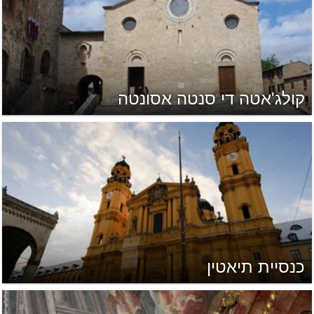
קולג'אטה די סנטה אסונטה
כנסיית תיאטין