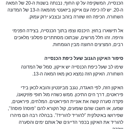
הכנסייה, המשקיפה על קו החוף, נבנתה בשנות ה-20 של המאה
ה-20. יש לה כיפה עם אייקון ביזאנטי מהמאה ה-13 של המדונה
השחורה. הכיפה הזו שזורה בזהב ובצבע ירוק עמוק.
אל תישארו בחוץ. היכנסו וצפו בתוך הכנסייה, בצידה הפנימי
והיפה. זהו חלל מרשים, שבתוכו מסתתרים פסלוני מלאכים
רבים, המציצים החוצה מבין הגומחות.
סיפור האיקון הגנוב שעל כיפת הכנסייה
שימו לב שעל כיפת הכנסייה יש אייקון, סמל של המדונה
השחורה. האיקון הזה נמצא כאן מאז המאה ה-13.
האיקון הזה, לפי האגדה, נגנב מביזנטיון והובא לכאן בידי
פיראטים, דרך הים התיכון. ממש כשהיו מול חופי פּוֹזִיטָאנוֹ,
פקדה סערה קשה את אוניית הפיראטים. המלחים, פיראטים,
שמעו, או חשבו שהם שומעים, קול הקורא להם "פוסה! פוסה!",
שפירושו באיטלקית "להוריד להוריד!". בבהלה רבה הם מיהרו
להוריד את האיקון בכפר הדייגים של אותם ימים והסערה