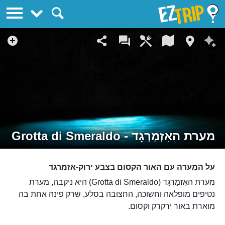
EZTrip
מערת האִזְמַרְגָד - Grotta di Smeraldo
על המערה עם האור הקסום בצבע ירוק-אזמרגד
מערת האִזְמַרְגָד (Grotta di Smeraldo) היא ניקבה, מערת
נטיפים מופלאה וחשוכה, החצובה בסלע, שרק פינה אחת בה
מוארת באור ירקרק וקסום.