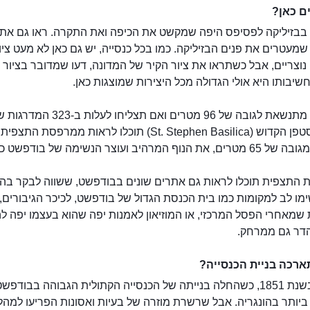
ם כאן?
 בבזיליקה לפסיפס היפה שמקשט את הכיפה ואת התקרה. ראו גם את 
מעטרים את פנים הבזיליקה. כמו בכל כנסייה, יש גם כאן לא מעט ציו
נוצריים, אבל כשתראו את ציור הקיר של המדונה, דעו שמדובר בציור
הכנסייה מתנשאת לגובה של 96 מטרים ואם תצליחו לעלות ב-323 ה
כנסיית סטפן הקדוש (St. Stephen Basilica) תוכלו לראות ממרפסת התצ
נוף המרהיב ועוצר הנשימה של בודפשט כולה.
התצפית תוכלו לראות גם אתרים שונים בבודפשט, ששווה לבקר בה
ימו לב למקומות כמו בית הכנסת הגדול של בודפשט, לכיכר הגיבורים,
שמאחרי הפסל המרכזי, או המוזיאון לאמנות יפה שהוא בעצמו יפה ל
הדר גם ממרחק.
רכה בניית הכנסייה?
זה היה בשנת 1851, כשהחלה בנייתה של הכנסייה הקתולית הגבוהה בבודפש
ביותר בהונגריה. אבל שרשרת מוזרה של בעיות ואסונות הפריעו למהל