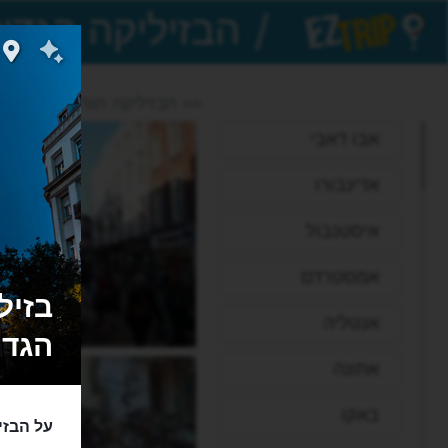
/
EZTrip
>> הבזיליקה הגדולה
אבו דאבי
אדינבורו
איסטנבול
אמסטרדם
בזילי
אנטליה
הגדולה - ilika
אתונה
באקו
על הבזי