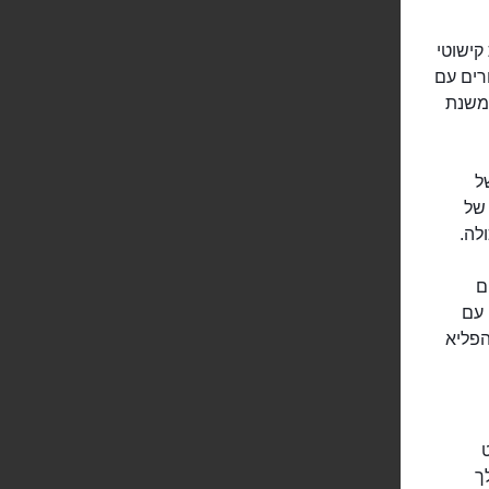
קישוטי
רים עם
 משנת
מדרגות של
פית של
ם
 עם
הפליא
ט
ך