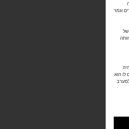
כובים כבדים וגמר
של
זותה
ונגריה בשנת 1000. הוא היה
לו הוא
למערב