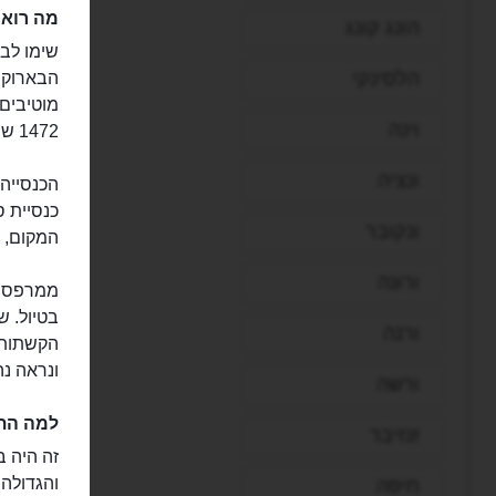
מה רואי
הונג קונג
שימו לב
הלסינקי
הבארוק ש
מוטיבים 
וינה
1472 שחשיבותו היא אולי הגדולה מכל היצירות שמוצגות כאן.
ונציה
ונקובר
המקום, מגובה של 65 מטרים, את ה
ורונה
ממרפסת 
בטיול. ש
ורנה
הקשתות 
ונראה נ
ורשה
למה התא
זנזיבר
והגדולה 
חיפה