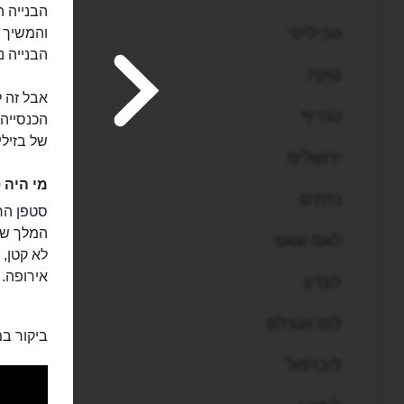
הבנייה ה
טביליסי
הבנייה נ
טוקיו
אבל זה 
טנריף
הכנסייה 
של בזיל
ירושלים
מי היה 
כרתים
המלך שה
לאס וגאס
לא קטן, 
אירופה.
לונדון
לוס אנג'לס
ביקור במ
ליברפול