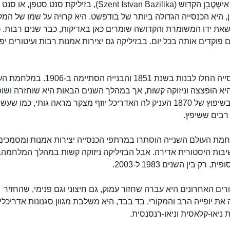
בזיליקת אִישְׁטֶבָן הקדוש (Szent Istvan Bazilika), בזיליקת סנט סטפן, או סנט
, היא הכנסייה הגדולה ביותר של בודפשט. היא קרויה על שמו של המ
פוקדים אותה בכל יום. בבזיליקה גם יצירות אמנות רבות ועיטורים יפ
את הכנסייה החלו לבנות בשנת 1851 והבנייה הסתיימה ב-06
יא הופצצה וניזוקה קשות, אך במהלך השנים הבאות היא שוחזרה ושו
מחדש. בשיפוץ של 1870 העניק לה האדריכל יוזף מצקר מראה גותי, כמו שעש
רבים ששיפץ.
חמת העולם השנייה הוסתרו במרתפי הכנסייה יצירות אמנות ומסמכים
יבות היסטורית אדירה. אבל הבזיליקה ניזוקה קשות במהלך המלחמה. 
, רק בין השנים 1983 ל-2003.
בזיליקת אִישְׁטֶבָן הקדוש, הבזיליקה
ים האחרונים היא עברה שחזור עמוק, גם חיצוני וגם פנימי, שהחזיר
ה
הגדולה
 את יופייה הרב והמקורי. בד בבד, היא משלבת מגוון סגנונות אדריכליי
 ניאו-קלאסית וניאו-רנסנסית.