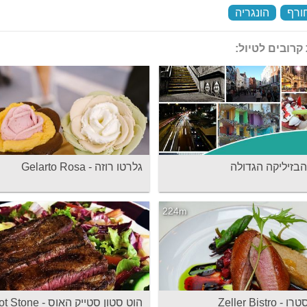
ורף
‏
הונגריה
‏
קרובים לטיול:
הבזיליקה הגדולה
גלרטו רוזה - Gelarto Rosa
224m
Zeller Bistro
הוט סטון סטייק האוס - one