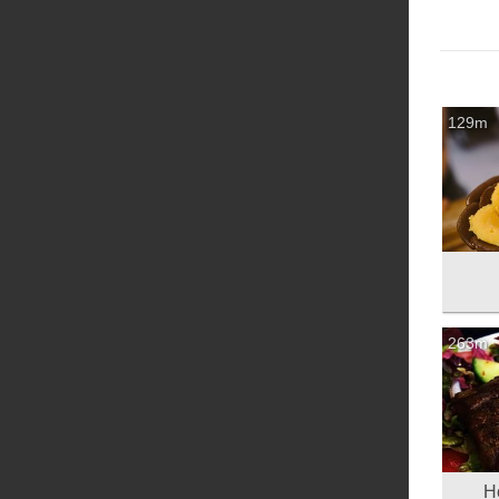
129m
263m
Hot St