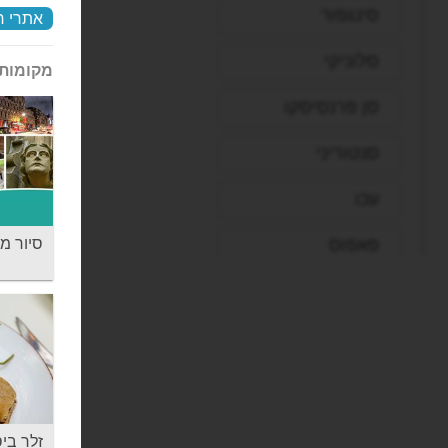
סינגפור
אתרי ח
סלוניקי
מקומות 
סן פרנסיסקו
סנטוריני
עכו
פאפוס
סיור מ
פיליון
פירנצה
פראג
פריז
זלר ביסטרו - ‬