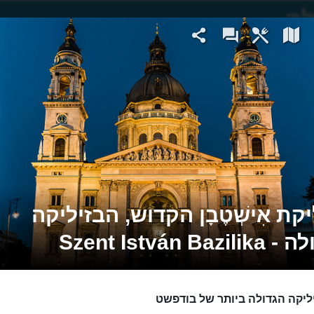
קת אִישְׁטֶבָן הקדוש, הבזיליקה
Szent István Baz
ליקה הגדולה ביותר של בודפשט