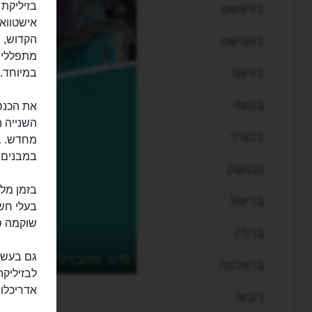
בודפשט
אישטוואן
בוקרשט
מתפללים 
בורגס
במיוחד.
בטומי
השנייה ה
בלגרד
במבנים 
בנגקוק
בזמן מל
בריסל
בעלי חש
שוקמה סופית
ברלין
גם בעשור
סיור מהבזיליקה הגדול
ברצלונה
לבזיליקה
אדריכלות
דובאי