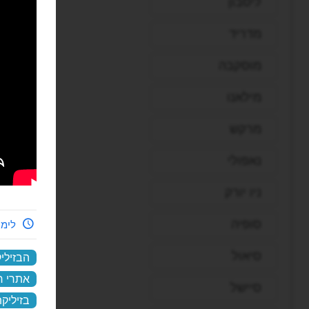
ליסבון
מדריד
מוסקבה
מילאנו
מרקש
נאפולי
ניו יורק
סופיה
לימי
סיאול
הבזילי
אתרי ח
סיישל
בזיליק