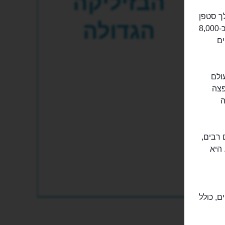
הבזיליקה
לך סטפן
הגדולה
הקדוש, שאת ידו המשומרת והקדושה שומרים כאן באדיקות, כבר שנים רבות. כ-8,000
ים
19. במלחמת העולם
פצה
ה
 רבים,
היא
ם, כולל