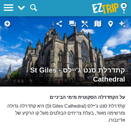
EZTrip
קתדרלת סנט ג'יילס - St Giles
Cathedral
על הקתדרלה הסקוטית מימי הביניים
קתדרלת סנט ג'יילס (St Giles Cathedral) היא קתדרלה גדולה
ומרשימה מאוד, בעלת צריחים הבולטים מעל קו הרקיע של
אדינבורו.