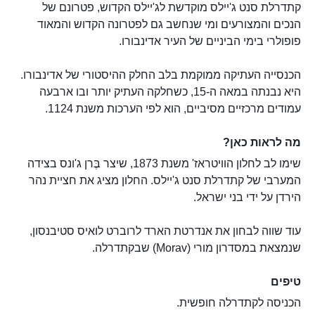
קתדרלת סנט ג'יילס מוקדשת לג'יילס הקדוש, פטרונם של
הנכים והמצורעים ומי שנחשב גם לפטרונה הקדוש והמאוד
פופולרי בימי הביניים של העיר אדינבורו.
הכנסייה העתיקה ממוקמת בלב החלק ההיסטורי של אדינבורו.
היא נבנתה במאה ה-15, כשחלקה העתיק יותר ובו ארבעה
עמודים מרכזיים מסיביים, הוא לפי הערכות משנת 1124.
מה לראות כאן?
שימו לב לחלון הוויטראז' משנת 1873, שיצר בֶּרן ג'ונס בצידה
המערבי של קתדרלת סנט ג'יילס. החלון מציג את חציית נהר
הירדן על ידי בני ישראל.
עוד שווה לבחון את אנדרטת הארד לרוברט לואיס סטיבנסון,
שנמצאת במסדרון מורי (Morav) שבקתדרלה.
טיפים
הכניסה לקתדרלה חופשית.