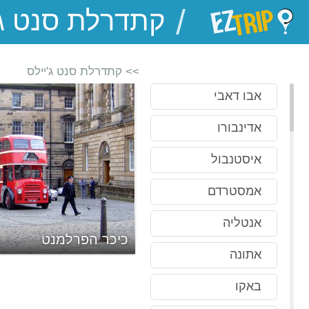
/
EZTrip
>> קתדרלת סנט ג'יילס
אבו דאבי
אדינבורו
איסטנבול
אמסטרדם
אנטליה
כיכר הפרלמנט
אתונה
באקו