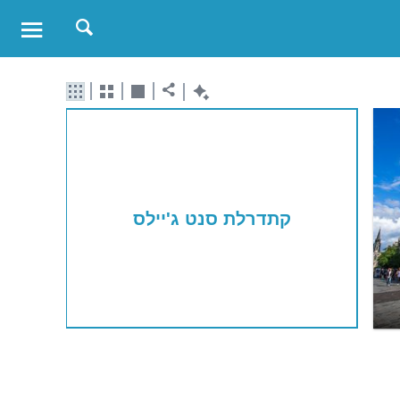
קתדרלת סנט ג'יילס