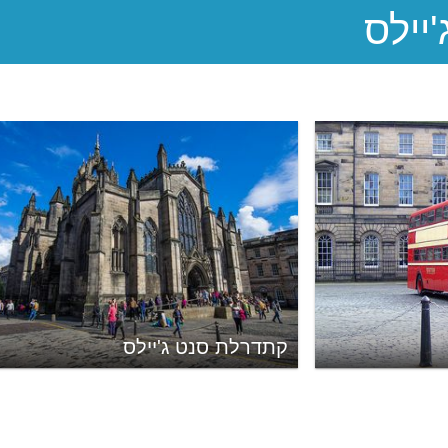
קתדרלת סנט ג'יילס