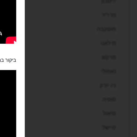
ליסבון
מדריד
מוסקבה
מילאנו
מרקש
ביקור במ
נאפולי
ניו יורק
סופיה
סיאול
סיישל