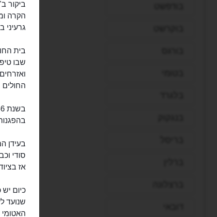
בודפשט
הקרה וממ
גרעיני 
בוקרשט
בורגס
שבו טיפל
בטומי
ואזרחים
החולים ה
בלגרד
בנגקוק
בהפגנות
בריסל
בעידן ה
ברלין
אז בציוד שנית
ברצלונה
כיום יש 
שנועד ל
דובאי
האטומי 