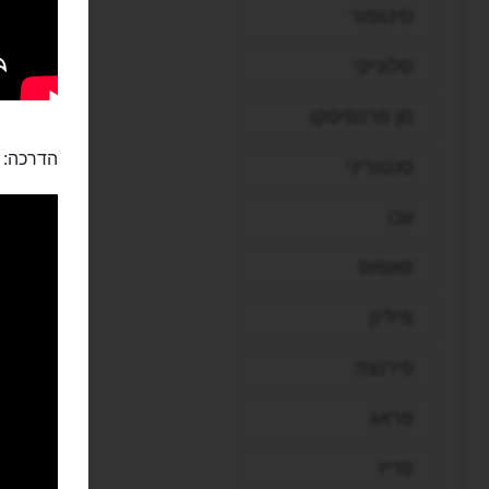
סינגפור
סלוניקי
סן פרנסיסקו
הדרכה:
סנטוריני
עכו
פאפוס
פיליון
פירנצה
פראג
פריז