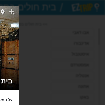
/
EZTrip
>> בית חולים בסלע
אבו דאבי
אדינבורו
איסטנבול
אמסטרדם
אנטליה
בית החו‪
אתונה
באקו
על המק