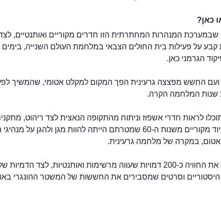
 כאן?
שבמערכת המנהרות המחתרתית הזו חדרים מקוריים ואותנטיים, לצד
 קבע על פעילות בית החולים הצבאי במלחמת העולם השנייה, בימים
בית החולים בסלע
קוד הגרמני כאן.
עם החשש מפצצה גרעינית הפך המקום למקלט אטומי, שהמשיך לפע
שנות המלחמה הקרה.
כלו לראות חדרי אשפוז וניתוח מהתקופה הנאצית לצד ריהוט, מתקני
ופריטי ציוד מקוריים משנות ה-60 שמטרתם הייתה להוות מגן ולהגן על מנהי
טום, במקרה של מלחמה גרעינית.
מגדילות את החוויה כ-200 דמויות שעווה מרשימות ואותנטיות, לצד הדמיות של
 היסטוריים וסרטים שמסבירים את החששות של המשטר ההונגרי באו