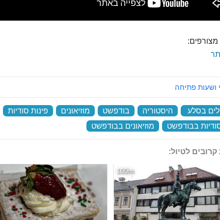
מצורפים:
ר
 ושעות פתיחה
לים בסלע
‏
היסטוריה
‏
בודפשט
‏
מוזיאונים
‏
פינות סודיות
‏
סודיות בבודפשט
‏
מוזיאונים בבודפשט
‏
קרובים לטיול:
100m