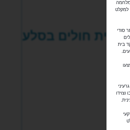
ת זמן מהמלחמה
 למקלט
אתר סודי
בית חולים בסלע
ים
ד בית
עים.
נפצעו
רעיני
וסבו וצוידו
קעי
ט