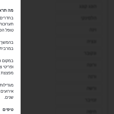
הונג קונג
מה תראו
הלסינקי
בחדרים 
תערוכות
וינה
טופל הפי
ונציה
בהמשך ו
במרבית 
ונקובר
במקום תו
ורונה
מפצצת א
ורנה
ורשה
אירועים
שנים.
זנזיבר
טיפים
חיפה