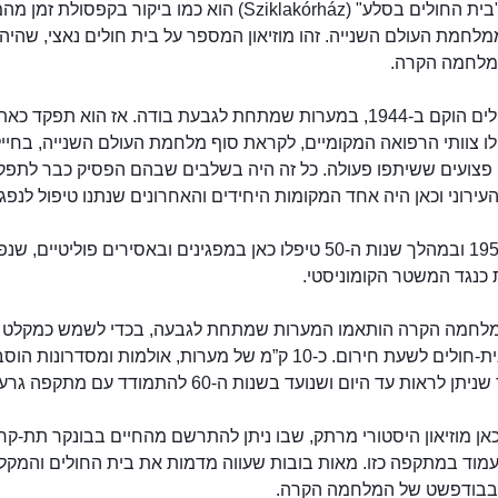
ביקור ב"בית החולים בסלע" (Sziklakórház) הוא כמו ביקור בקפסול
לחמת העולם השנייה. זהו מוזיאון המספר על בית חולים נאצי, שהיה
במלחמה הקרה.
בית החולים הוקם ב-1944, במערות שמתחת לגבעת בודה. אז הוא תפקד כ
ו צוותי הרפואה המקומיים, לקראת סוף מלחמת העולם השנייה, בחייל
 פצועים ששיתפו פעולה. כל זה היה בשלבים שבהם הפסיק כבר לתפק
עירוני וכאן היה אחד המקומות היחידים והאחרונים שנתנו טיפול לנפג
בשנת 1956 ובמהלך שנות ה-50 טיפלו כאן במפגינים ובאסירים פוליטיים, ש
 כנגד המשטר הקומוניסטי.
מלחמה הקרה הותאמו המערות שמתחת לגבעה, בכדי לשמש כמקלט ג
סודי וכבית-חולים לשעת חירום. כ-10 ק”מ של מערות, אולמות ומסדרונות ה
ן לראות עד היום ושנועד בשנות ה-60 להתמודד עם מתקפה גרעינית.
כאן מוזיאון היסטורי מרתק, שבו ניתן להתרשם מהחיים בבונקר תת-קר
עמוד במתקפה כזו. מאות בובות שעווה מדמות את בית החולים והמקל
בבודפשט של המלחמה הקרה.