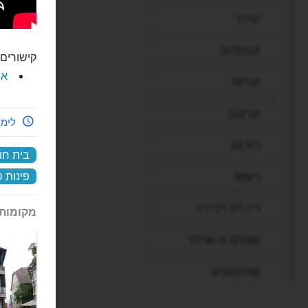
קהיר
קופנהגן
קישורים 
את
קורפו
קרקוב
לימי
רודוס
בית חו
רומא
פינות 
ריו דה ז'ניירו
מקומות 
שארם א-שייח'
שטוטגרט
תל אביב