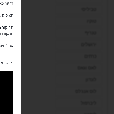
די קר כא
טביליסי
הצילום 
טוקיו
הביקור כ
טנריף
המקום ות
ירושלים
את "סיור הפנסים" ש
כרתים
מבט מקר
לאס וגאס
לונדון
לוס אנג'לס
ליברפול