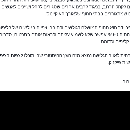
 לקהל הרחב, בניגוד לרבים אחרים שסגורים לקהל ושייכים לאנשים
 שמתגוררים בבתי החוף שלאורך האוקיינוס.
יידר הוא החוף המושלם לגולשים ולחובבי צפייה בגולשים של קליפור
שמאז שנות ה-60 אי אפשר שלא לשמוע עליהם ולראות אותם בסרטים, סדרות
 קליפים וכדומה.
חית לאזור הגלישה נמצא מזח העץ ההיסטורי שבו תוכלו לצפות בציפו
חוף סֵרְפְרָיידֶר
שות פיקניק.
וב: