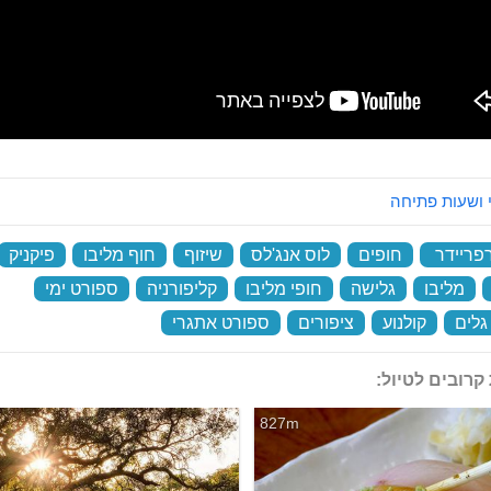
 ושעות פתיחה
פריידר
‏
חופים
‏
לוס אנג'לס
‏
שיזוף
‏
חוף מליבו
‏
פיקניק
‏
מליבו
‏
גלישה
‏
חופי מליבו
‏
קליפורניה
‏
ספורט ימי
‏
גלים
‏
קולנוע
‏
ציפורים
‏
ספורט אתגרי
‏
קרובים לטיול:
827m