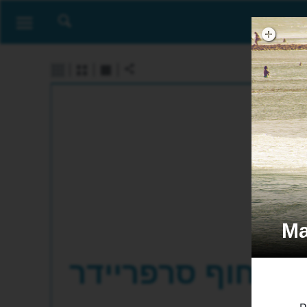
חוף סרפריידר
 החופים