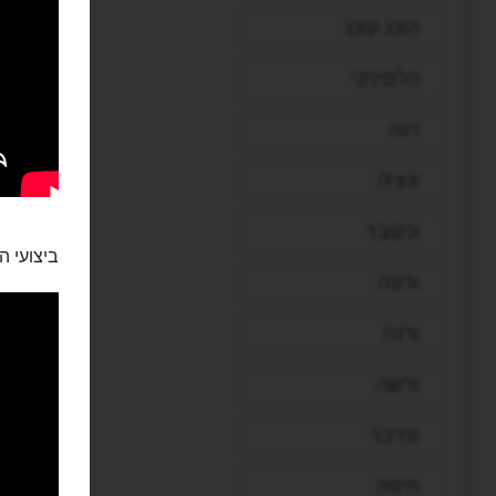
הונג קונג
הלסינקי
וינה
ונציה
ונקובר
ביצועי ה
ורונה
ורנה
ורשה
זנזיבר
חיפה