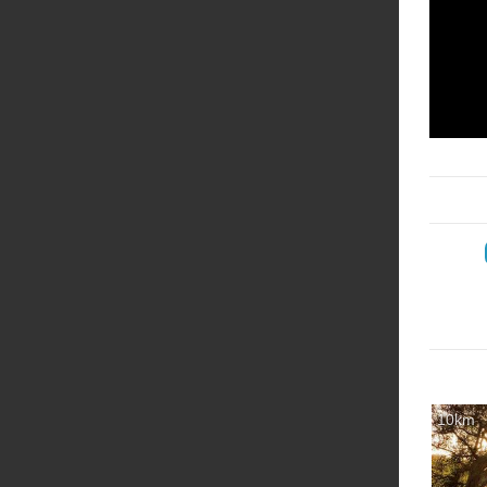
‏
10km