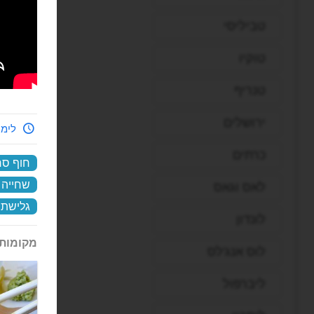
טביליסי
טוקיו
טנריף
ירושלים
לימי
כרתים
חוף סר
שחייה
לאס וגאס
גלישת 
לונדון
מקומות 
לוס אנג'לס
ליברפול