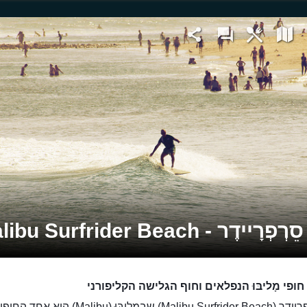
ָיידֶר - Malibu Surfrider Beach
חופי מָליבּוּ הנפלאים וחוף הגלישה הקליפורני
חוף סֵרְפְרָיידֶר (Malibu Surfrider Beach) שבמָליבּוּ (Malibu) הוא אחד