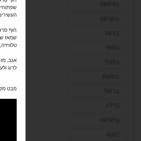
בודפשט
שפתוחים
העשירים
בוקרשט
חוף סרפר
בורגס
טלוויזיה,
בטומי
אגב, מזר
בלגרד
לדוג ולע
בנגקוק
מבט מקר
בריסל
ברלין
ברצלונה
דובאי