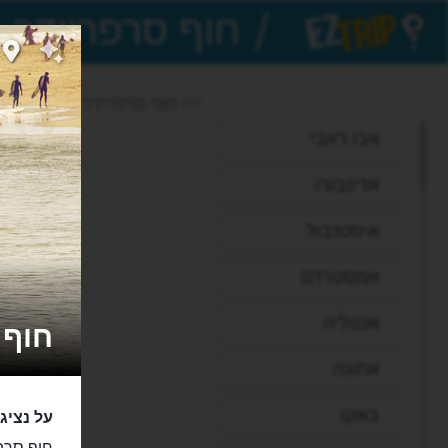
/
EZTrip
>> חוף סרפריידר
אבו דאבי
אדינבורו
איסטנבול
אמסטרדם
אנטליה
חוף סֵרְפְר
אתונה
באקו
על נציג 