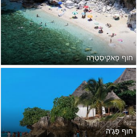
חוף פָאקִיסְטְרָה
חוף פָּגֶ'ה