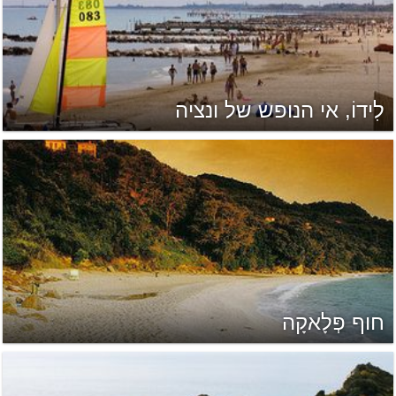
לִידוֹ, אי הנופש של ונציה
חוף פְּלָאקָה