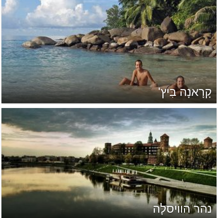
קָרָאנָה בִּיץ'
נהר הוויסלָה