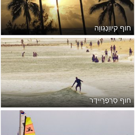
חוף קיווֵנְגְווָה
חוף סֵרְפְרָיידֶר