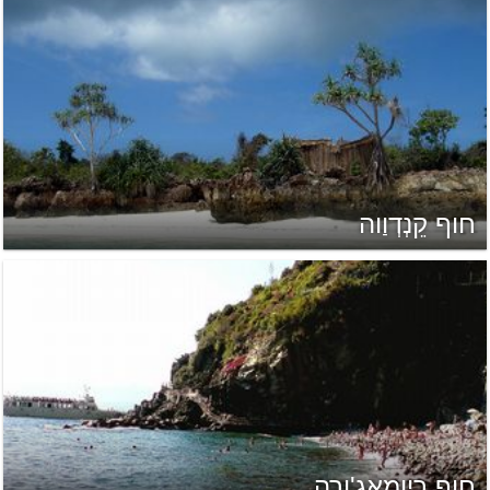
חוף קֵנְדְוַוה
חוף ריומאג'ורה