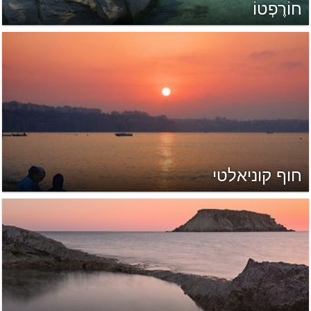
חוֹרֶפְטוֹ
חוף קוניאלטי