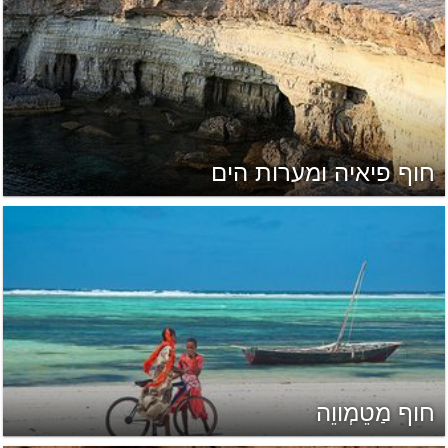
חוף פיאיה ומערות הים
חוף מַטֵמְווֵה