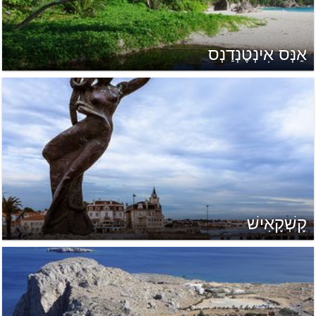
אַנְּס אִינְטֶנְדַנְס
קָשְׁקָאִישׁ