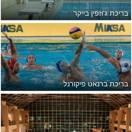
בריכת ג'וזפין בייקר
בריכת ברנאט פיקורנל