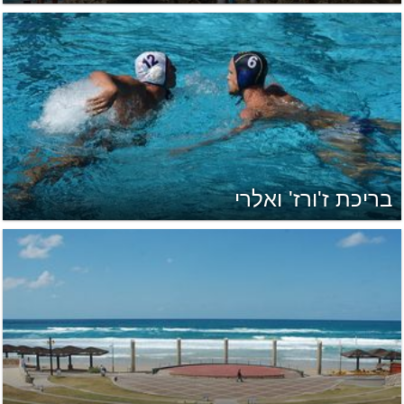
בריכת ז'ורז' ואלרי