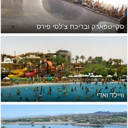
סקייטפארק ובריכת צ'לסי פירס
וויילד ואדי