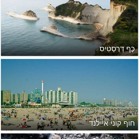
כֶּף דְּרַסְטִיס
חוף קוני איילנד