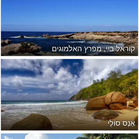
קוראל ביי, מפרץ האלמוגים
אַנְס סוֹלֵי