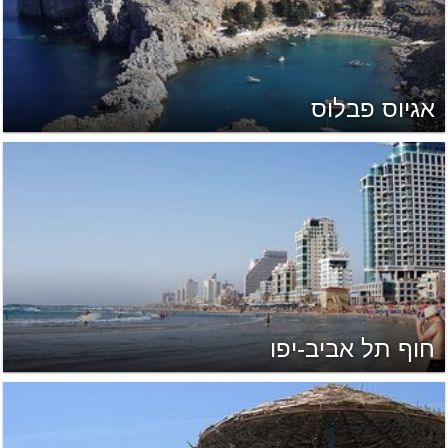
אגיוס פבלוס
חוף תל אביב-יפו