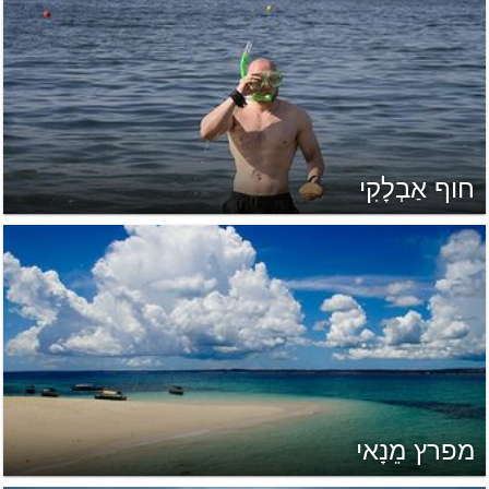
חוף אַבְלָקִי
מפרץ מֵנָאי