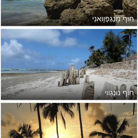
חוף מָנְגַפְּוָואנִי
חוף נוּנְגְווִי