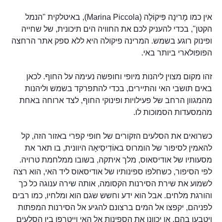
אין כמו מָרינָה פִּיקוֹלָה (Marina Piccola), באיטלקית "הנמל
הקטן", בכדי להעניק לכם את החוויה הים תיכונית, של שחייה
ופינוק רוגע בשמש. המרינה פיקולה היא ללא ספק אתר הרחצה
הפופולארי ביותר באי.
זהו מקום מצוין ליהנות מיופי וחופשה נעימה על החוף. לכאן
באים תושבי האי והתיירים, בכדי להתפרקד בשמש וליהנות
מהמגוון הרחב של פעילויות ופינוקי החוף, לצד ארוחה באחת
מהמסעדות הסמוכות לו.
כשרואים את הסלעים הזקורים של חופי קפרי באזור הזה, קל
להאמין לסיפור של הומרוס באוֹדִיסֵיאָה היוונית, בו תאר את
מסעותיו של אודיסאוס, מלך איתקה, בשובו ממלחמת טרויה.
לפי הסיפור, כשחלפו ספינותיו של אודיסאוס ליד האי, הוא רצה
לשמוע את שירת הסירנות הקסומה, אותה שירה ענוגה כל כך
והורגת מלחים. אבל הוא ידע וחשש שגם הוא ומלחיו, כמו רבים
לפניהם, יקפצו אל המים ברצונם להגיע אל הסירנות המפתות
ויטבעו בהם, או יכוונו את הספינות אל האי וייטרפו בין הסלעים