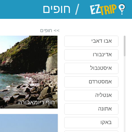
/
EZTrip
>> חופים
אבו דאבי
אדינבורו
איסטנבול
אמסטרדם
אנטליה
וניקה
חוף ריומאג'ורה
אתונה
באקו