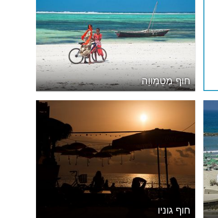
חוף מַטֵמְווֵה
חוף גוניו