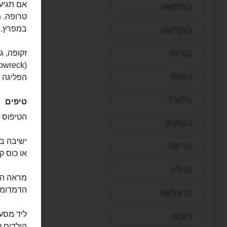
בודפשט
טרופה. מ
במפרץ.
בוקרשט
בורגס
בטומי
הפליגה ת
בלגרד
טיפים
הטיפוס א
בנגקוק
בריסל
או כוס ק
ברלין
מראה הס
הדמדומים
ברצלונה
דובאי
הילדים 