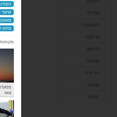
ליסבון
הספינה
שיזוף
מדריד
פאפוס
מוסקבה
מחוץ ל
מילאנו
מקומות 
מרקש
נאפולי
ניו יורק
סופיה
sea
סיאול
סיישל