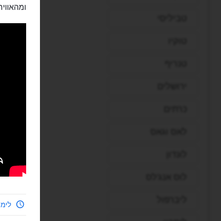
ומהאוויר
טביליסי
טוקיו
טנריף
ירושלים
כרתים
לאס וגאס
לונדון
לוס אנג'לס
ליברפול
לימי