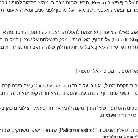
אם תגיעו אל חוף פיאיה (Peyia) תראו מחזה מרהיב. ממש בסמוך לחוף ני
דובר באוניה אלבנית שנתקעה על שרטון לפני שנים ומאז היא עומדת
(Edro III Shipwreck) על החוף, מאז שנת 2011, כשעלתה על שרטון במקום
חת דגל סיירה ליאון, אבל עלויות החילוץ שלה היו גבוהות מדי והיא ננ
ל הספינה מסוכן - אל תתפתו!
הספינה הטרופה בחוף פיאיה
ישיבה בבית הקפה ממול, "אונירו על הים" (Oniro by the sea)
פה, כשמולכם חוף הים הנעים והספינה, היא חוויה קפריסאית נהדרת.
פינה הטרופה שעל החוף מקנה לו מראה חד-פעמי. הצילומים כאן ב
 יהיו חד-פעמיים.
ליד מסעדת "פאליו מונסטירו" (Paliomonastiro) שבחוף, יש גן משחקים ש
להשתעשע ולשחק.