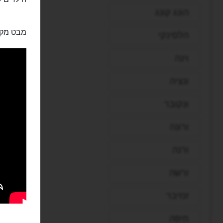
הונג קונג
מבט מקר
הלסינקי
וינה
ונציה
ונקובר
ורונה
ורנה
ורשה
זנזיבר
חיפה