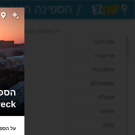
/
EZTrip
>> הספינה הטרופה
אבו דאבי
אדינבורו
איסטנבול
אמסטרדם
אנטליה
reck
אתונה
באקו
על הספי