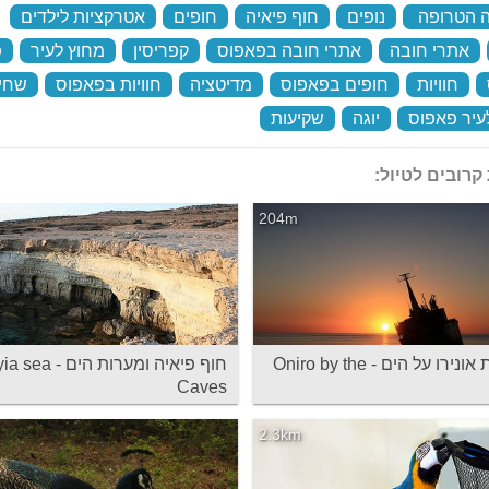
 הטרופה
‏
נופים
‏
חוף פיאיה
‏
חופים
‏
אטרקציות לילדים
‏
‏
אתרי חובה
‏
אתרי חובה בפאפוס
‏
קפריסין
‏
מחוץ לעיר
‏
פ
‏
חוויות
‏
חופים בפאפוס
‏
מדיטציה
‏
חוויות בפאפוס
‏
שחיי
עיר פאפוס
‏
יוגה
‏
שקיעות
‏
קרובים לטיול:
204m
מסעדת אונירו על הים - Oniro by the
חוף פיאיה ומערות הים -
Caves
2.3km