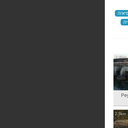
יאיה
‏
ה
‏
1.4km
 Peyia sea
2.3km