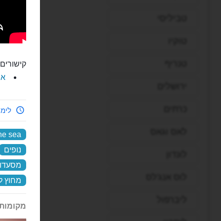
טביליסי
טוקיו
טנריף
קישורים 
את
ירושלים
כרתים
לימי
לאס וגאס
he sea
נופים
לונדון
מסעדות
לוס אנג'לס
מחוץ ל
ליברפול
מקומות 