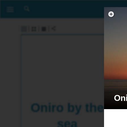
Oniro by the
sea