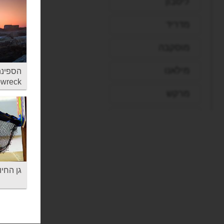
ליסבון
מדריד
מוסקבה
מילאנו
ipwreck
מרקש
נאפולי
ניו יורק
סופיה
גן החיות 
סיאול
סיישל