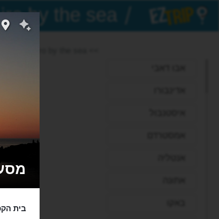
/
EZTrip
>> Oniro by the sea
אבו דאבי
אדינבורו
איסטנבול
אמסטרדם
אנטליה
מסעדת א
אתונה
באקו
בית הקפ