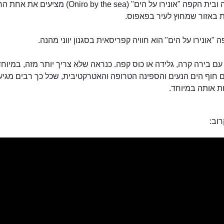
המסעדה ובית הקפה "אונירו על הים" (Oniro by the sea) מציעים 
 באזור שמחוץ לעיר בפאפוס.
 "אונירו על הים" הוא חוויה קפריסאית בסגנון יווני מהנה.
עם בירה קרה, גלידה או כוס קפה. כנראה שלא צריך יותר מזה, במיוחד
 חוף הים הנעים והספינה הטרופה והאטרקטיבית, שכל כך רבים מגיעי
ת אותה במיוחד.
מסעדת אונירו על הים
וב: