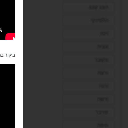
הונג קונג
הלסינקי
וינה
ונציה
ביקור במ
ונקובר
ורונה
ורנה
ורשה
זנזיבר
חיפה