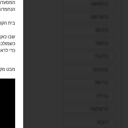
בודפשט
הנחמדות
בוקרשט
בית הקפה
בורגס
שבו כאן 
בטומי
כשמולכם
כדי לראו
בלגרד
בנגקוק
מבט מקר
בריסל
ברלין
ברצלונה
דובאי