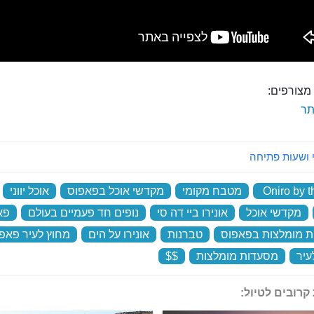
מצורפים:
ר
 ושעות פתיחה
Oniro by t
‏
מטבח מקומי
‏
מקדשי אוכל בפאפוס
‏
אוכל יווני
‏
‏
מקדשי אוכל
‏
אונירו ביי דה סי
‏
נופים חד פעמיים בעולם
‏
פא
 מומלצות בפאפוס
‏
טברנות
‏
אונירו על הים
‏
מחוץ לעיר פאפ
עיר
‏
מסעדות מומלצות
‏
$$
‏
קרובים לטיול: