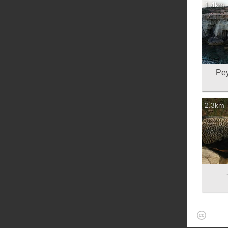
1.4km
 Peyia sea
2.3km