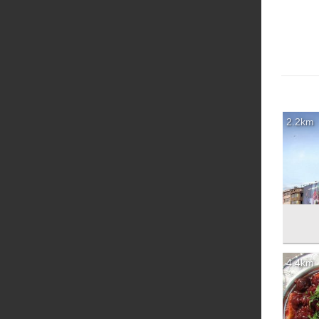
2.2km
4.4km