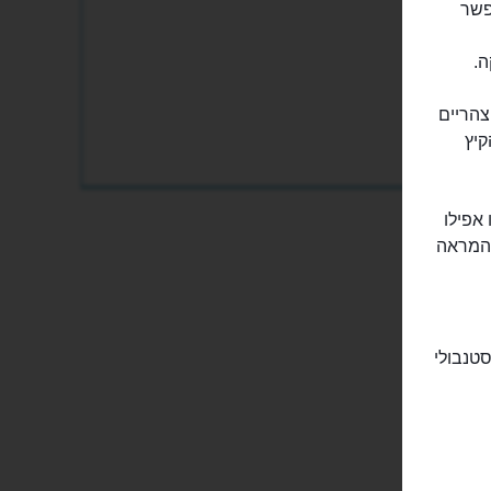
 שאפשר
ה.
צהריים
קיץ
 אפילו
 המראה
טנבולי