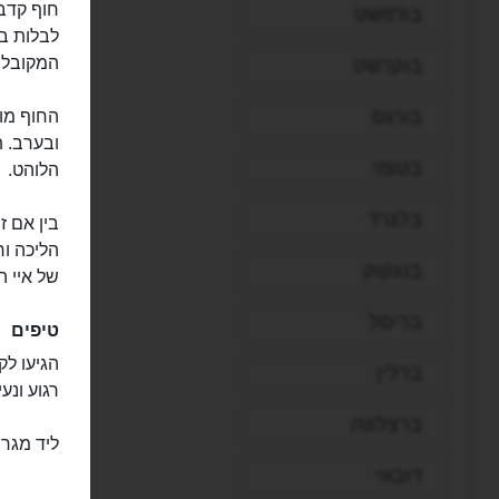
בודפשט
לבלות בו
המקובלים
בוקרשט
בורגס
החוף מוק
ובערב. ת
בטומי
הלוהט.
בלגרד
בין אם ז
הליכה ו
בנגקוק
של איי ה
בריסל
טיפים
הגיעו לק
ברלין
רגוע ונעי
ברצלונה
ליד מגרש
דובאי