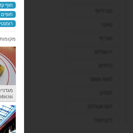
חוף קד
טביליסי
חופים 
רומנטי
טוקיו
טנריף
מקומות 
ירושלים
כרתים
לאס וגאס
לונדון
bicisi
לוס אנג'לס
ליברפול