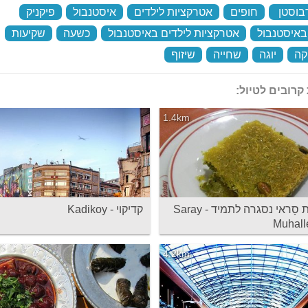
בוסטן
‏
חופים
‏
אטרקציות לילדים
‏
איסטנבול
‏
פיקניק
‏
באיסטנבול
‏
אטרקציות לילדים באיסטנבול
‏
כשעה
‏
שקיעות
‏
קה
‏
יוגה
‏
שחייה
‏
שיזוף
‏
קרובים לטיול:
1.4km
מגדניית סָראי נסגרה לתמיד - Saray
קדיקוי - Kadikoy
Muhalle
4.2km