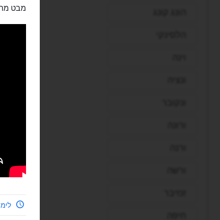
מבט מהא
הונג קונג
הלסינקי
וינה
ונציה
ונקובר
ורונה
ורנה
ורשה
זנזיבר
לימי
חיפה