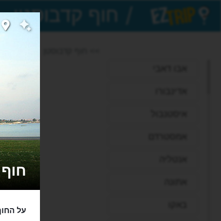
/
EZTrip
>> חוף קדבוסטן
אבו דאבי
אדינבורו
איסטנבול
אמסטרדם
אנטליה
חוף קדבוס
אתונה
באקו
על החוף