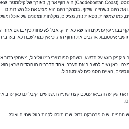
חוף קדבוסטן (Caddebostan Coast) הוא חוף ארוך, באורך של קילומטר,
 את היום בשחייה ושיזוף. במהלך היום הוא מציע את כל השירותים
, כמו שמשיות, כסאות נוח, מצילים, מקלחות ומזנונים של אוכל ומשק
ף בבתי עץ עתיקים והדשא כאן ירוק. אבל לא פחות כיף בו גם אחר ה
ושבי איסטנבול אוהבים את החוף הזה, כי אין כמו לשבת כאן בערבי ה
חוף קדבוסטן
ה פיקניק רוגע על הדשא, משחק ספורטיבי כמו ווליבול, משחקי כדור או
ריצה - כאן נעים להעביר את הערב. אחד הדברים הנחמדים שכאן הוא
נסיכים, האיים הסמוכים לאיסטנבול.
ראת שקיעה והביאו עמכם קצת שתייה ונשנושים וקיבלתם כאן ערב איס
ם.
 החנייה יש סופרמרקט גדול, שבו תוכלו לקנות בזול שתייה ואוכל.