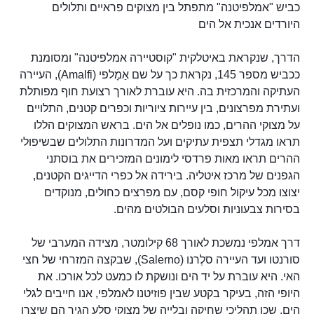
כביש "אמלפיטנה" מתפתל בין מצוקים פראיים ותלולים
היורדים אנכית אל הים
הדרך, שנקראת באיטלקית "קוסטיירה אמלפיטנה" ומסומנת
ככביש מספר 145, נקראת כך על שם אַמָלפי (Amalfi), העיירה
העתיקה והמרכזית בה. היא עוברת לאורך רצועת חוף מפותלת
ועתירת מפרצונים, בין עיירות ציוריות וכפרים קטנים, התלויים
על מצוקי ההרים, כמו נופלים אל הים. בראש המצוקים הללו
תראו מגדלי תצפית עתיקים ועל המדרונות התלולים שבשיפולי
ההרים תראו מאות פרדסי לימונים המזכירים את בוסתני
הגפנים של מרכז איטליה. בירידה אל כפרי הדייגים הקטנים,
יצוצו מכל עיקול חופי קסם, עם מפרצים כחולים, מנוקדים
בסירות צבעוניות וסלעים הבולטים מהים.
דרך אמלפי נמשכת לאורך 68 קילומטר, מצידה המערבי של
סורנטו ועד העיירה סלֶרנו (Salerno), שבקצה המזרחי של חצי
האי. היא עוברת על יד הים ונושקת לו כמעט לכל אורכו. את
היופי הזה, בעיקר בקטע שבין פוזיטנו לאמלפי, אנו חייבים לגלי
הים, שכן תהליכי שחיקה ובלייה של מצוקי סלע הגיר הם שיצרו