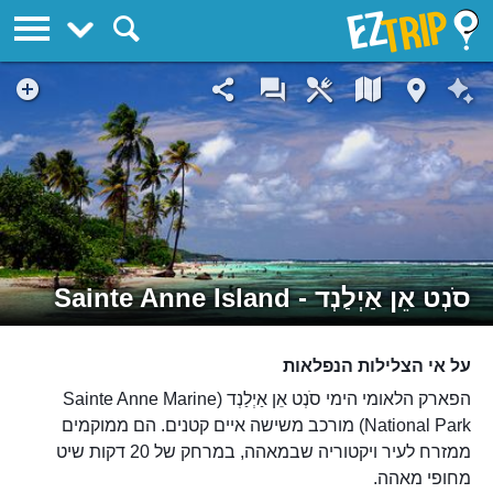
EZTrip
סֹנְט אֵן אַיְלַנְד - Sainte Anne Island
על אי הצלילות הנפלאות
הפארק הלאומי הימי סֹנְט אֵן אַיְלַנְד (Sainte Anne Marine
National Park) מורכב משישה איים קטנים. הם ממוקמים
ממזרח לעיר ויקטוריה שבמאהה, במרחק של 20 דקות שיט
מחופי מאהה.