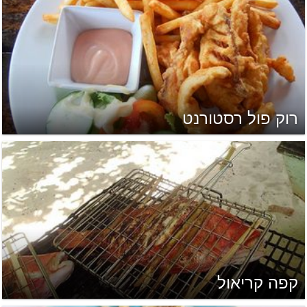
רוק פול רסטורנט
קפה קריאול