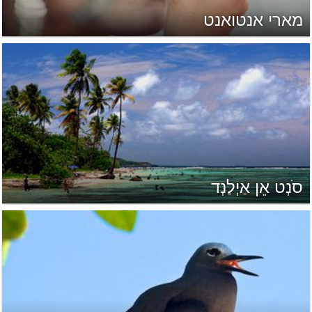
מארי אנטואנט
סֹנְט אֵן אַיְלַנְד