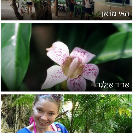
האי מוֹיֶאן
אָרִיד אַיְלַנְד