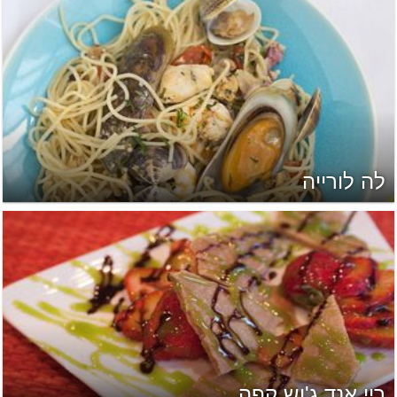
לה לורייה
ריי אנד ג'וש קפה