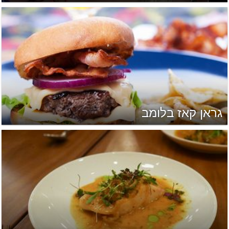
גראן קאז בלומב