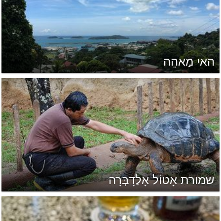
האי מַאהֵה
שמורת אָטוֹל אָלַדָבְּרָה