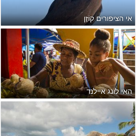
אי הציפורים קוֹזֶן
האי לונג איילנד