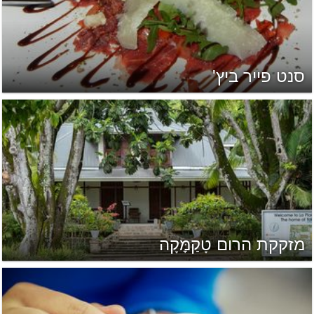
סנט פייר ביץ'
מזקקת הרום טָקַמׇּקָה