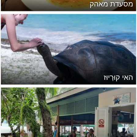
מסעדת מאהק
האי קוּרְיוּז