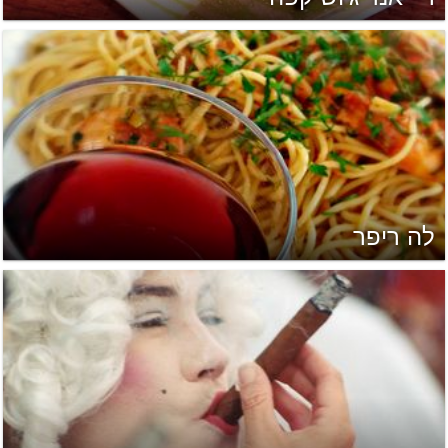
לה ריפר