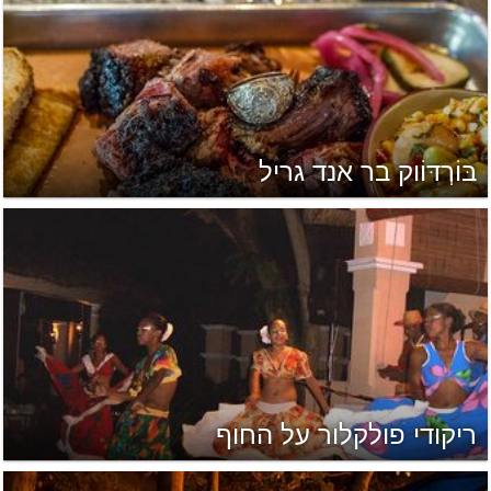
בּוֹרְדּוֹוק בר אנד גריל
ריקודי פולקלור על החוף