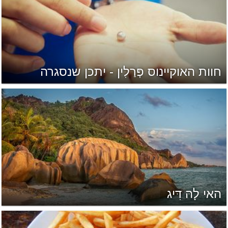
חוות האוקיינוס פְּרַלִין - יתכן שנסגרה
האי לָהּ דִּיג