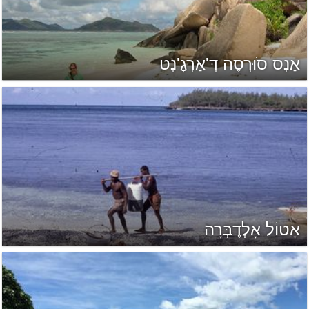
אַנְס סֹוּרְסֶה דְּ'אַרְגׇ'נְט
אָטוֹל אָלְדֶבְּרָה