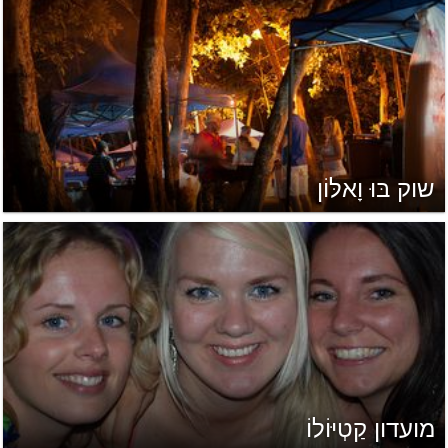
שוק בּוּ וָאלּוֹן
מועדון קַטְיּוֹלוֹ