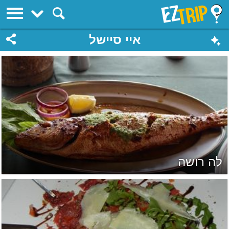
EZTrip
איי סיישל
לה רושה