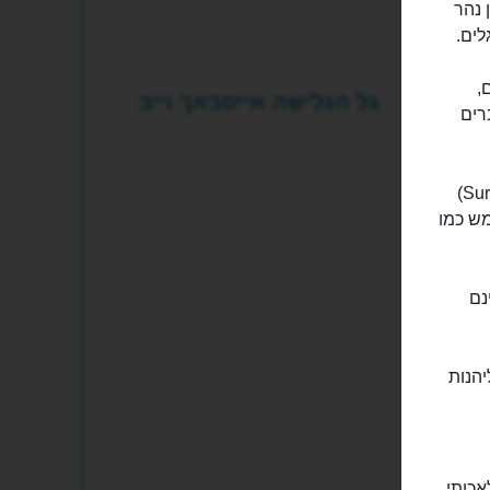
 מעין נהר
,
גל הגלישה אייסבאך וייב
רים
למעשה מדובר בבריכה לגלישת גלים, סוג של בריכת גלישה (Surfing Wave Pool)
מש כמו
נם
יהנות
אכותי