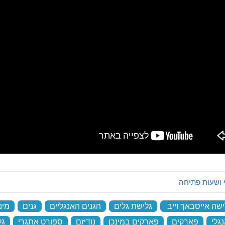
 ושעות פתיחה
ישה אייסבאך וייב
‏
גלישת גלים
‏
הגנים האנגליים
‏
גנים
‏
מינ
גלי
‏
פארקים
‏
פארקים במינכן
‏
נודיזם
‏
ספורט אתגרי
‏
גל