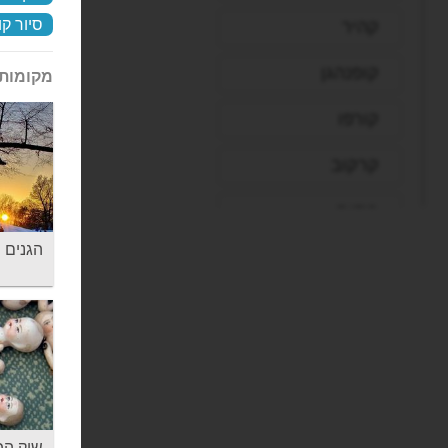
סיור קו
קהיר
קופנהגן
מקומות 
קורפו
קרקוב
רודוס
הגנים האנגליי
רומא
ריו דה ז'ניירו
שארם א-שייח'
שטוטגרט
תל אביב
שוק הפ