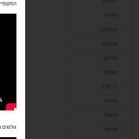
ליסבון
המקומיי
מדריד
מוסקבה
מילאנו
מרקש
נאפולי
ניו יורק
סופיה
סיאול
גולשים נ
סיישל