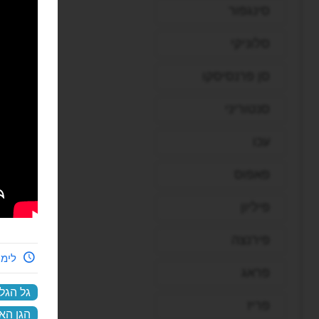
סינגפור
סלוניקי
סן פרנסיסקו
סנטוריני
עכו
פאפוס
פיליון
פירנצה
לימי
פראג
גל הגל
פריז
הגן האנ