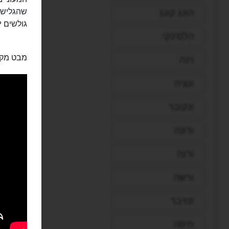
הונג קונג
גולשים י
הלסינקי
מבט מקר
וינה
ונציה
ונקובר
ורונה
ורנה
ורשה
זנזיבר
חיפה