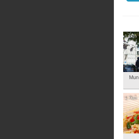
1.2km
Munich Se
1.7km