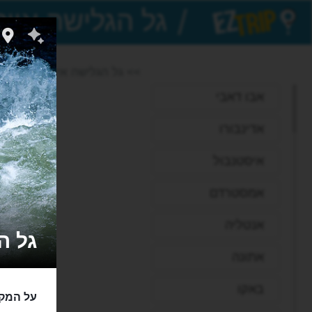
/
EZTrip
>> גל הגלישה אייסבאך וייב
אבו דאבי
אדינבורו
איסטנבול
אמסטרדם
אנטליה
גל הגל
אתונה
באקו
על המקו