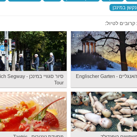
נקשן במינכן
‏
קרובים לטיול:
1.1km
ם - Englischer Garten
סיור סגוויי במינכן - gway
Tour
1.2km
שפשים הופנדולד -
מסעדת טנטריס - Tantris