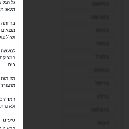
בודפשט
מלאכותי ברוחב של 12 מטרים המצ
בוקרשט
בהיותה ש
בורגס
מוצאים 
ושלל צופ
בטומי
בלגרד
המפיקה 
בים.
בנגקוק
מקומות ג
בריסל
מתגוררים
ברלין
המדהים ה
ולא נרתע
ברצלונה
טיפים
דובאי
המעוניינ