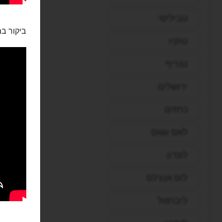
טביליסי
ביקור במ
טוקיו
טנריף
ירושלים
כרתים
לאס וגאס
לונדון
לוס אנג'לס
ליברפול