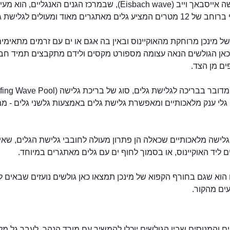
גל הגלישה אייסבאך וייב (Eisbach wave), שבמרכז הגנים האנגליים, הוא
יע גלים מאתגרים מאוד ומעולים לגלישת גלים.
ל מינכן מרוחקת מהאוקיינוס ובאין בה אגם או ים עם זרמים מתאימים
כאן הגולשים הנאה עצומה מספורט מקסים ולידם מתקבצים תמיד חב
ים מן הצד.
גלי ענק מלאכותיים ומאפשרת גלישת גלים באמצעות גלשני גלים - מ
לישה מלאכותיים שכאלה הן פתרון מעולה לחובבי גלישת הגלים, שאי
 ליד האוקיינוס, או בסמוך לחוף ים עם גלים מאתגרים במיוחד.
וא שגם בחורף הקפוא של מינכן תמצאו כאן גולשים נועזים שבאים ל
ים מהקור.
ים והמנוסים שבין הגולשים יוכלו להמשיך עם מורד הנהר, לעבר גל מל