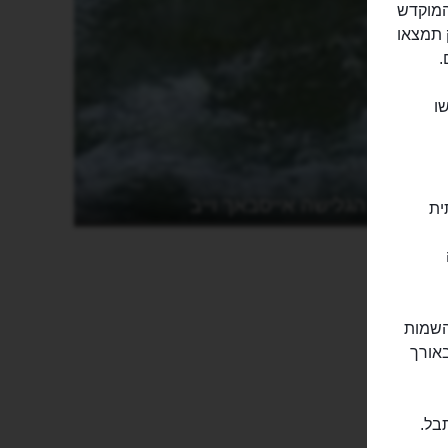
 המוקדש
 תמצאו
.
ו
גל הגלישה אייסבאך וייב
תית
מריקאי, שבסוף המאה ה-18 הוא מהשמות
באורך
בל.