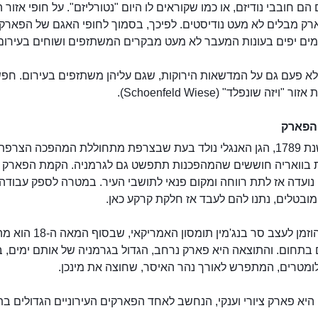
הם חובבי נודיזם, או כמו שקוראים לו היום "נטורליזם". על חופי אזור
רק מבלים לא מעט נודיסטים. לפיכך, בסמוך לחופי האגם של הפארק
ימים יפים בעונות המעבר לא מעט מבקרים המשתזפים ושוחים בעירום
 לא פעם גם על המדשאות הירוקות, שגם עליהן משתזפים בעירום. חפש
"ויזה שונפלד" (Schoenfeld Wiese).
הפארק
נוסד בשנת 1789, הגן האנגלי נולד בעת שבצרפת מתחוללת המהפכה הצרפ
ת בוואריה חוששים שהמהפכנות תתפשט גם לגרמניה. הקמת הפארק
נועדה אז לתת רווחה ומקום פנאי לתושבי העיר. במטרה לספק עבודה
מובטלים, נתנו להם לעבד אז חלקת קרקע כאן.
את הגן הוזמן לעצב סר בנג'מין תומסון הא
 בתחום. והתוצאה היא פארק נרחב, הגדול בגרמניה של אותם ימים, 
יא פארק ציורי וענקי, הנחשב לאחד הפארקים העירוניים הגדולים בת