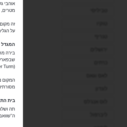
טביליסי
מטרים, ממו
טוקיו
זה מקום 
על הגלי
טנריף
המגדל ה
ירושלים
בירה מרע
שבפארק. 
כרתים
(Chinesischer Turm). המיוחד כל כך וממוקם ממש במרכז הפארק.
לאס וגאס
המקום נב
מסורתיו
לונדון
בית התה
לוס אנג'לס
תה ושלוו
ליברפול
ה"שוואבינגבאך" (abingbach