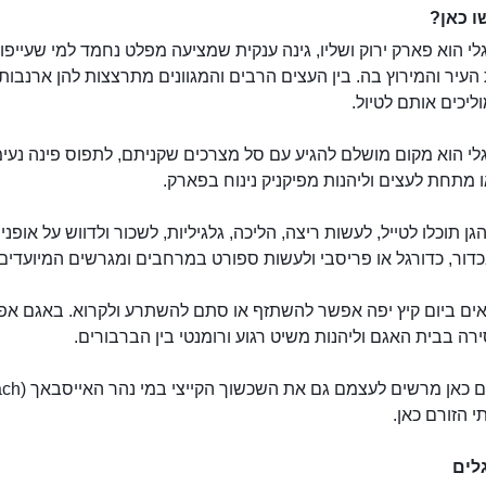
 כאן?
לי הוא פארק ירוק ושליו, גינה ענקית שמציעה מפלט נחמד למי שעייפו
עיר והמירוץ בה. בין העצים הרבים והמגוונים מתרצצות להן ארנבות 
ליכים אותם לטיול.
לי הוא מקום מושלם להגיע עם סל מצרכים שקניתם, לתפוס פינה נעי
מתחת לעצים וליהנות מפיקניק נינוח בפארק.
גן תוכלו לטייל, לעשות ריצה, הליכה, גלגיליות, לשכור ולדווש על אופניי
ור, כדורגל או פריסבי ולעשות ספורט במרחבים ומגרשים המיועדים 
ים ביום קיץ יפה אפשר להשתזף או סתם להשתרע ולקרוא. באגם א
רה בבית האגם וליהנות משיט רגוע ורומנטי בין הברבורים.
הגנים האנגליים
 הזורם כאן.
לים