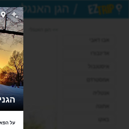
/
EZTrip
>> הגן האנגלי
אבו דאבי
אדינבורו
איסטנבול
אמסטרדם
אנטליה
הגנים הא
אתונה
באקו
על הפאר