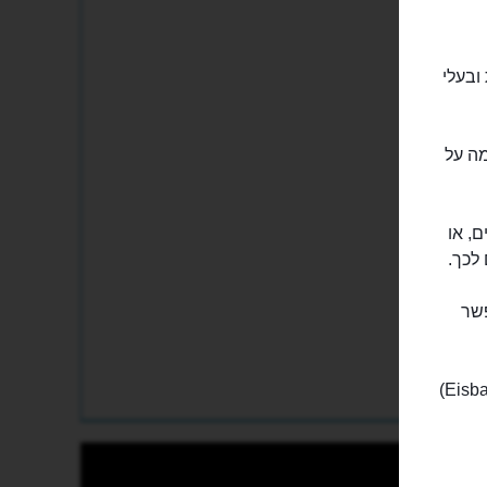
ובעלי
מה על
ם, או
לכך.
פשר
המקומיים כאן מרשים לעצמם גם את השכשוך הקייצי במי נהר האייסבאך (Eisbach)