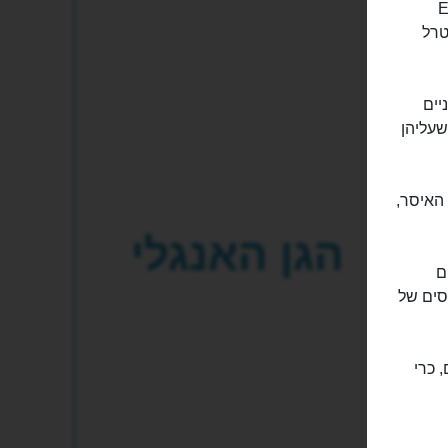
Englische
טרל
יים
אות הירוקות כדוגמת ויזה שונפלד (Schoenfeld Wiese), שעליהן
 האיסר,
הגן האנגלי
ם
סים של
 כרי