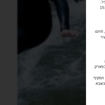
בעיר.
וע ה-2 וה-4 של כל חודש, בין 15:00-
ה, תיהנו
יר
.
C), שבנוי כגן בירה המקיף
 כשבא