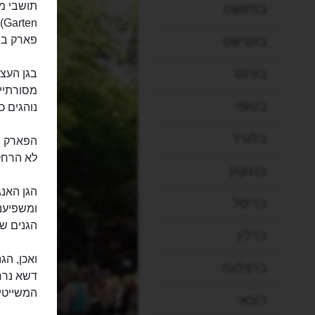
בודפשט
n
פארק בני
בוקרשט
בורגס
בגן העצו
בטומי
נוהגים כ
בלגרד
הפארק הג
לא הרחק 
בנגקוק
הגן האנ
בריסל
ומשפיענ
הגנים שכ
ברלין
ואכן, הג
ברצלונה
דשא נרח
המשייטי
דובאי