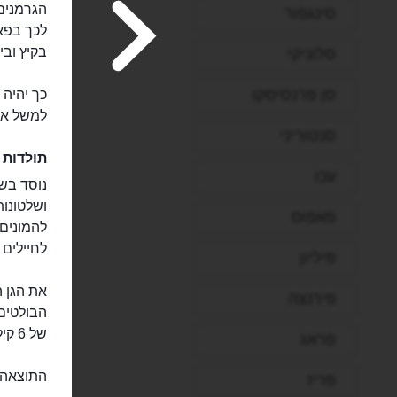
הגרמנים 
סינגפור
לכך בפא
בקיץ וב
סלוניקי
סן פרנסיסקו
כך יהיה
למשל את אזור 
סנטוריני
תולדות 
עכו
ושלטונו
פאפוס
להמונים 
לחיילים 
פיליון
פירנצה
הבולטים
של 6 קילומטרים, המתפרש לאורך נהר האיסר, שחוצה את מינכן.
פראג
התוצאה ה
פריז