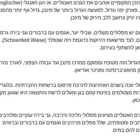
תושבי מינכן המקומיים אוהבים את הגנים האנגליים, או הגן האנגלי (r
Garte), פארק יפה וגדול, למעשה הגדול ביותר של מינכן, גדול אף יותר מהסנ
ו יורק ונחשב ללב הירוק של מינכן.
ם יש מסלולים מוצלים, שבילי יער, אגמים עם ברבורים וגני בירה גרמנ
מסורתיים, לצד מדש
אן להשתזף בעירום.
דול הזה מטופח וממוקם ממרכז מינכן ועד גבולה הצפוני, לאורך נהר
מהאוניברסיטה ומכיכר אודיאון.
גלי זוכה בשנים האחרונות להרבה פרסום ברשתות החברתיות. בלוגרי
יות מצטלמים בפינות קסם בגן ומעלים לרשת והתוצאה היא שגעון מק
אן.
נים האנגליים מציעים מסלולי הליכה ורכיבה, גני בירה ענקיים ומלהיבים,
בים ומטופחים, שלל מפלים מרהיבים ואגמים עם ברבורים וברווזים
ם להם במים.