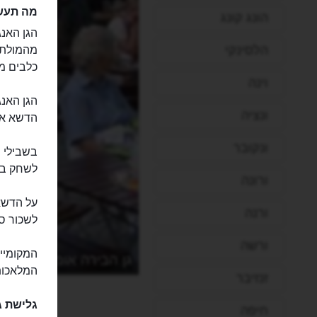
מה תעשו
הונג קונג
הגן האנג
הלסינקי
מהמולת ה
כלבים מו
וינה
הגן האנג
ונציה
הדשא או 
ונקובר
בשבילי ה
לשחק בכד
ורונה
על הדשא
ורנה
לשכור סי
ורשה
גן הבירה אומייסטר
המלאכותי
זנזיבר
גלישת ג
חיפה