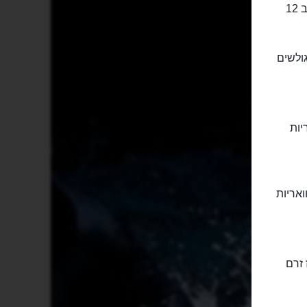
אוהבי גלישת הגלים ייהנו למצוא כאן את ה"גל" של מינכן. הגל המלאכותי ברוחב 12
ולשים
יות
ואריות
 זרם