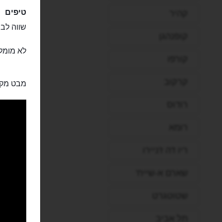
טיפים
קהיר
שווה לבר
קופנהגן
לא מומל
קורפו
קרקוב
מבט מקר
רודוס
רומא
ריו דה ז'ניירו
שארם א-שייח'
שטוטגרט
תל אביב