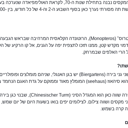
המקום המקסים נבנה בתחילת שנות ה-70, לקראת האולימפיאדה שנערכה 
טקס הגשת תה מסורתי נערך כאן בסוף השב
ב"מונופטרוס" (Monopteros), הרוטונדה הקלאסית המרהיבה שבראש הגבע
וי מקדש קטן, ממנו תזכו לתצפית יפה על הגנים, אל קו הרקיע של הע
אל הרי האלפים שבמרחק.
שתו?
לפחות שני גני בירה (Biergartens) יש בגן האנגלי, שניהם מומלצים ופופולריים
מומלץ מאוד וממוקם על גדת האגם הנחמד בפארק.
עוד גן בירה שווה כאן הוא המגדל הסיני (hinesischer Turm
י מקסים ושווה צילום. לצילומים יפים בואו בשעות היום של יום שמש,
ה קרה בשמש.
ם