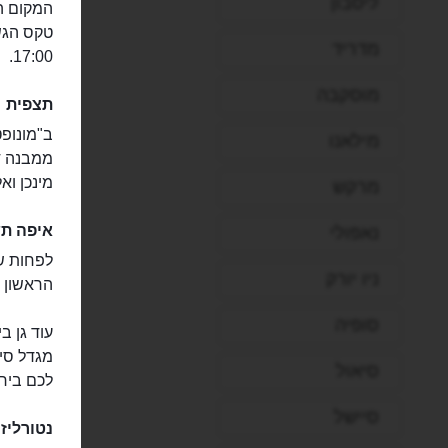
ליסבון
מדריד
17:00.
מוסקבה
תצפית
מילאנו
ממבנה דמ
מינכן ו
מרקש
איפה ת
נאפולי
ניו יורק
הראשון הוא סיהאוז (seehaus) ה
סופיה
מגדל סינ
סיאול
לכם ביר
סיישל
נטורליז