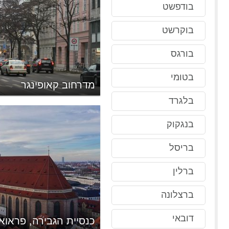
בודפשט
בוקרשט
בורגס
בטומי
מדרחוב קאופינגר
בלגרד
בנגקוק
בריסל
ברלין
ברצלונה
דובאי
כנסיית הגבירה, פראוא