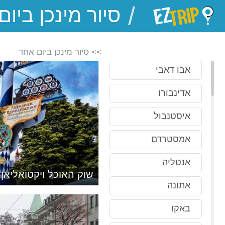
/
EZTrip
>> סיור מינכן ביום אחד
אבו דאבי
אדינבורו
איסטנבול
אמסטרדם
אנטליה
ליים
שוק האוכל ויקטואליאן
אתונה
באקו