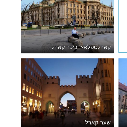
קארלספלאץ, כיכר קארל
שער קארל