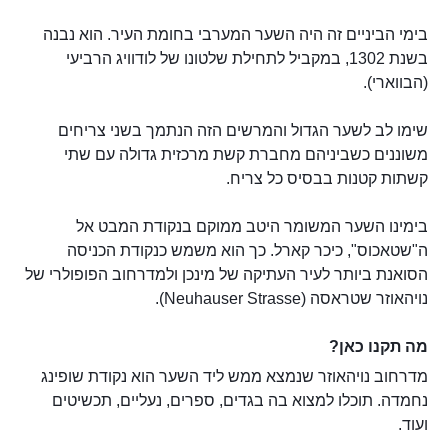
בימי הביניים זה היה השער המערבי בחומת העיר. הוא נבנה
בשנת 1302, במקביל לתחילת שלטונו של לודוויג הרביעי
(הבווארי).
שימו לב לשער הגדול והמרשים הזה הנתמך בשני צריחים
משוננים כשביניהם מחברת קשת מרכזית גדולה עם שתי
קשתות קטנות בבסיס כל צריח.
בימינו השער המשומר היטב ממוקם בנקודת המבט אל
ה"שטאכוס", כיכר קארל. כך הוא משמש כנקודת הכניסה
הסואנת ביותר לעיר העתיקה של מינכן ולמדרחוב הפופולרי של
נויהאוזר שטראסה (Neuhauser Strasse).
מה תקנו כאן?
מדרחוב נויהאוזר שנמצא ממש ליד השער הוא נקודת שופינג
נחמדה. תוכלו למצוא בה בגדים, ספרים, נעליים, תכשיטים
ועוד.