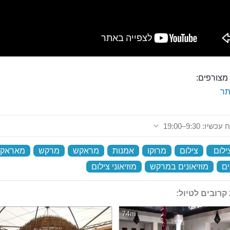
מצורפים:
ר
שיו: 9:30–19:00
ילום
‏
צילום
‏
מרוקו
‏
אמנות
‏
מראקש
‏
מרקש
‏
מאראק
ים
‏
מוזיאונים במרקש
‏
מוזיאוני צילום
‏
קרובים לטיול:
74m