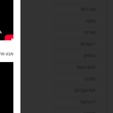
טביליסי
טוקיו
טנריף
ירושלים
מבט מהג
כרתים
לאס וגאס
לונדון
לוס אנג'לס
ליברפול