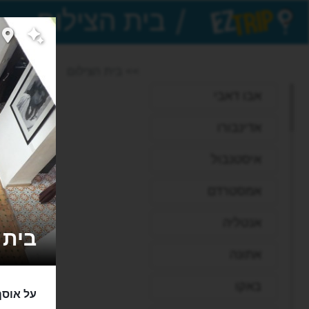
/
EZTrip
>> בית הצילום
אבו דאבי
אדינבורו
איסטנבול
אמסטרדם
אנטליה
בית הצילום
אתונה
באקו
על אוסף