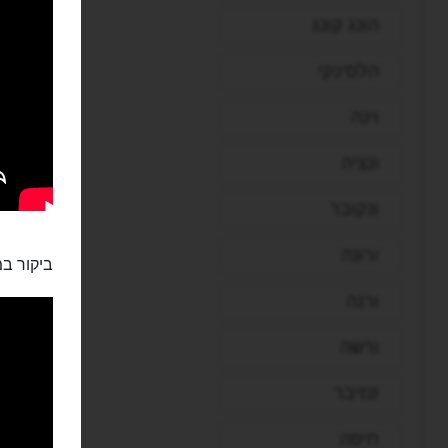
הונג קונג
הלסינקי
וינה
ונציה
ונקובר
ורונה
ביקור במ
ורנה
ורשה
זנזיבר
חיפה