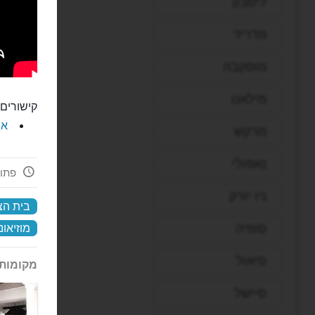
ליסבון
מדריד
מוסקבה
מילאנו
קישורים 
את
מרקש
נאפולי
פתוח עכ
ניו יורק
בית הצ
סופיה
מוזיאונ
סיאול
מקומות 
סיישל