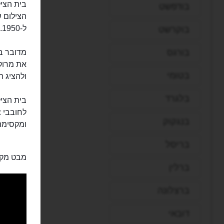
בודפשט
ל-1950.
בוקרשט
בורגס
מדובר בא
את מרוקו
בטומי
ולהציג ת
בלגרד
בית הציל
לחובבי צ
בנגקוק
ומקסימה
בריסל
מבט מקר
ברלין
ברצלונה
דובאי