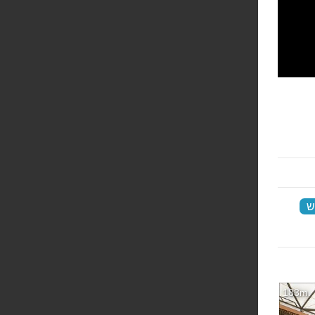
ש
‏
183m