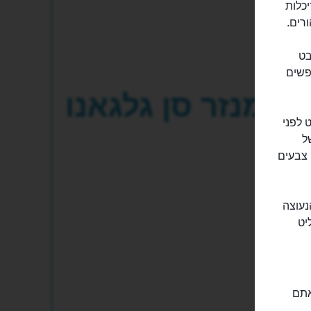
יסטי ואדריכלות
רים.
בט
פשים
מנזר סן גלגאנו
 לפני
ל
 צבעים
נעוצה
יט
אתם