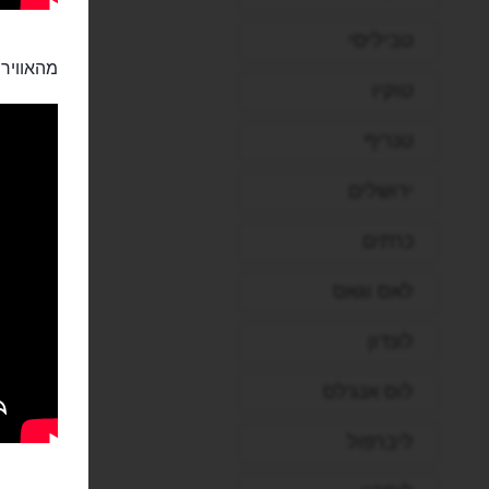
טביליסי
מהאוויר:
טוקיו
טנריף
ירושלים
כרתים
לאס וגאס
לונדון
לוס אנג'לס
ליברפול