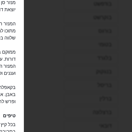
בודפשט
יוצאת דו
בוקרשט
המנזר חס
בורגס
מתוכו למ
שלווה ב
בטומי
ממוקם בנ
בלגרד
דורות. 
המנזר הז
בנגקוק
ועננים ו
בריסל
בקאפלת 
באבן. או
ברלין
ופרש לחי
ברצלונה
טיפים
בכל קיץ 
דובאי
בסביבה ו