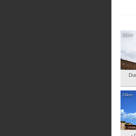
23km
24km
 -