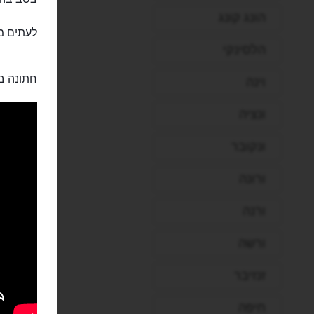
הונג קונג
לעתים מת
הלסינקי
חתונה ב
וינה
ונציה
ונקובר
ורונה
ורנה
ורשה
זנזיבר
חיפה