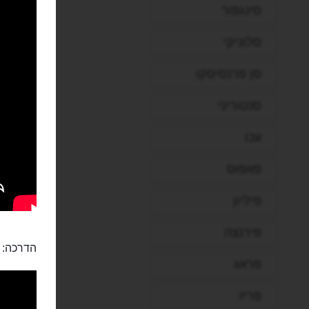
סינגפור
סלוניקי
סן פרנסיסקו
סנטוריני
עכו
פאפוס
פיליון
פירנצה
הדרכה:
פראג
פריז