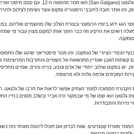
מנזר סן גלגאנו (San Galgano) הוא מנזר מהמאה ה-12. עם קסם מ
פן, זהו אתר חובה לחובבי היסטוריה ומקום עוצר נשימה לצילום ולהרהו
ר הגג ידוע ביופיו הרומנטי ובצורת הצלב שלו מהשמיים ואליהם. במ
עלה רואים את הרקיע וזה כבר הופך אותו למקום מצוין עבור מי שמח
טוסקנה.
וף הכפרי הציורי של טוסקנה, זהו מנזר סיסטריאני שהגג שלו התמוטט
עם קשתות האבן שעדיין מתנשאות אל השמיים והחורבות המרשימות ש
ה, יש במקום שילוב ייחודי של אדם וטבע, בנייה והרס, שמיים מחליפי
קירות המקיפים אדמה גלויה ולא מרוצפת.
הקבורה הסמוכה למנזר העתיק אפשר לראות את חרבו של גלגאנו, ה
תו גלגאנו הוא שמו של מי שבמקור היה אביר ובשלב מסוים בחייו החל
י נזירות והתבודדות.
המנזר מארח קונצרטים. שווה לבדוק אם תוכלו ליהנות מאחד כזה כש
לזכות בחוויה מרגשת.