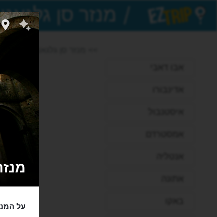
/
EZTrip
>> מנזר סן גלגאנו
אבו דאבי
אדינבורו
איסטנבול
אמסטרדם
אנטליה
מנזר סן
אתונה
באקו
על המנז