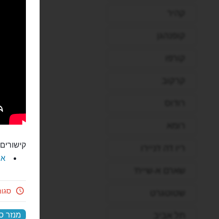
קהיר
קופנהגן
קורפו
קרקוב
רודוס
רומא
קישורים 
ריו דה ז'ניירו
את
שארם א-שייח'
סגו
שטוטגרט
מנזר סן
תל אביב