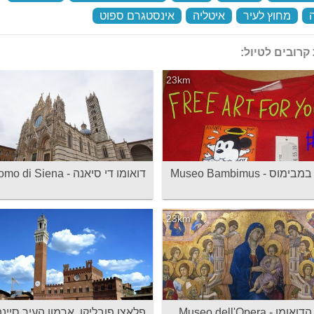
‏
מחוץ לעיר
‏
איטליה
‏
אינסטגרם ספוט
‏
קרובים לטיול:
23km
מוס - Museo Bambimus
דואומו די סיאנה - Duomo di Siena
23km
מוזיאון הדואומו - Museo dell'Opera
פלאצו פובליקו, ארמון העיר סיינה