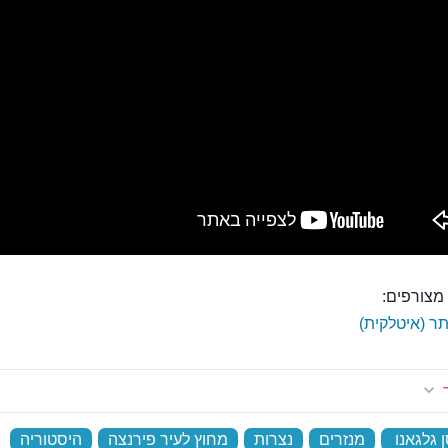
מצורפים:
ר (איטלקית)
ר
 גלגאנו
‏
מנזרים
‏
נצרות
‏
מחוץ לעיר פירנצה
‏
היסטוריה
‏