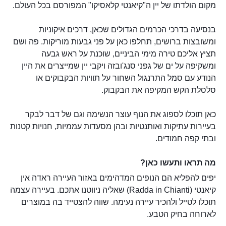
מקום הולדתו של יין ה"קיאנטי קלאסיקו" המפורסם בכל העולם.
בנסיעה בדרכי הכרמים הגדולים שכאן, דרכים איקוניות
ומשובצות ברושים, תחלפו כאן על פני גבעות מוריקות. פה ושם
תציץ אליכם טירה מימי הביניים, שוכנת על ראש גבעה
ומשקיפה על ים של גפני סנג'ובזה ויקבי יין שמייצרים את היין
הנודע עם סמל התרנגול השחור על תוויות הבקבוקים או
סלסלת הקש המקיפה את הבקבוק.
כאן תוכלו לספוג את הנוף עוצר הנשימה וגם של דבר לבקר
בעיירות עתיקות ואותנטיות ובהן מסעדות עממיות, חנויות קטנות
ובתי קפה חמודים.
מה תראו ותעשו כאן?
יפים להפליא הם הנופים המדהימים באזור העיירה ראדה אין
קיאנטי (Radda in Chianti) שאליה ניווטנו אתכם. בעיירה עצמה
תוכלו לטייל ולהכיר עיירה נעימה. שווה להצטייד בה במוצרים
לארוחה בחיק הטבע.