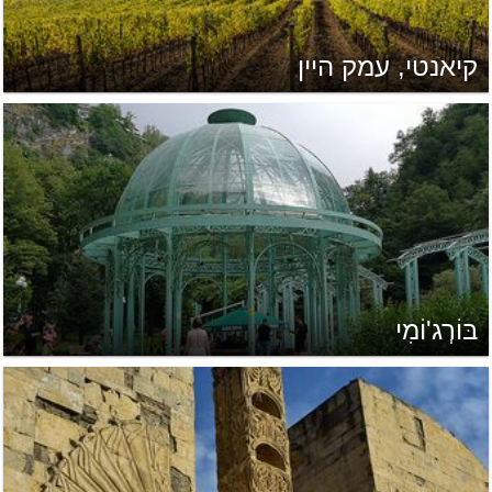
קיאנטי, עמק היין
בּוֹרְג'וֹמִי