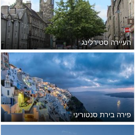
העיירה סטירלינג
פירה בירת סנטוריני