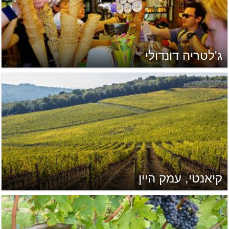
ג'לטריה דונדולי
קיאנטי, עמק היין