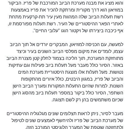
והוא מציג את מבנה מערכת הביוב המורכבת של פריז. הביקור
במוזיאון הוא דרך מקורית ומרתקת להכיר את פריז באמצעות
רשת תעלות הביוב שלה המהוות מעין עיר תת-קרקעית מתחת
לאתרי הפאר ההיסטוריים של העיר. רשת תעלות מפורסמת זו,
אף כיכבה ביצירתו של ויקטור הוגו "עלובי החיים".
למעשה, עם הכניסה למוזיאון, המבקרים יורדים אל תוך הביוב
עצמו, לומדים את מיקום מפלסי הביוב השונים בעיר וכיצד
מתוחזקת המערכת, תוך הליכה בצמוד לחלק קטן מצנרת הביוב
באזור. הסיור כולל מעבר מעל תעלות ביוב פעילות וגם עתיקות
נטושות. מעל תעלות אלו מוצגת היסטוריית מערכת המים
והביוב של פריז, במגוון היבטים, כולל איורים מהתקופות
השונות. למרות שהיום התעלות המקורות ומערך הביוב הישן
השתפר, הסיור כולל ביקור במספר תעלות ביוב מהסוג הישן
שכיום משתמשים בהן רק לשם תצוגה.
מעבר לסיור, ניתן לראות תצלומים שונים מגלגוליה ההיסטוריים
של מערכת הביוב של פריז ולהיחשף לאמצעים שונים לטיפול
ולתחזוקה שוטפת של המערך הלוגיסטי המורכב הזה.