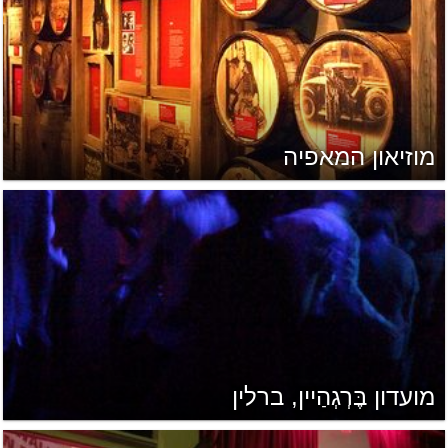
מוזיאון המאפיה
מועדון בֶּרְגְהַיין, ברלין