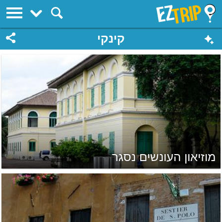
EZTrip
קינקי
מוזיאון העונשים נסגר