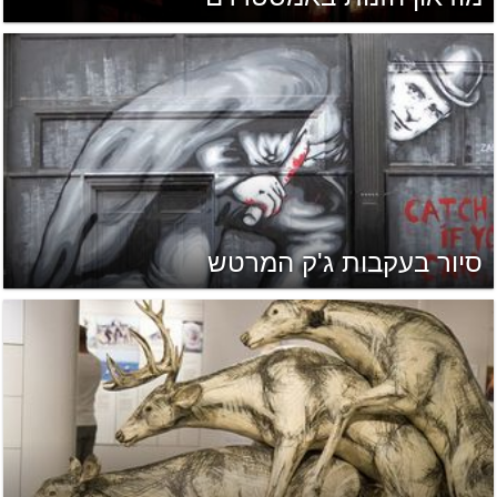
סיור בעקבות ג'ק המרטש