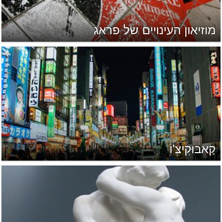
מוזיאון העינויים של פראג
קַאבּוּקִיצ'וֹ