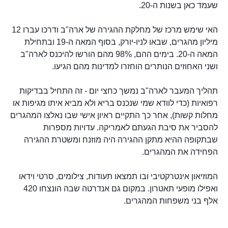
שעמד כאן בשנות ה-20.
האי שימש מרכז של מחלקת ההגירה של ארה"ב ודרכו עברו 12
מיליון מהגרים, שבאו לניו-יורק, בסוף המאה ה-19 ובתחילת
המאה ה-20. בימים ההם, 98% מהם הורשו להיכנס לארה"ב
ושני האחוזים הנותרים הוחזרו למדינות מהם הגיעו.
תהליך המעבר לארה"ב נמשך כחצי יום - זה התחיל בבדיקות
רפואיות (כדי לוודא שמי שנכנס בריא ולא מביא איתו מגיפות או
מחלות קשות), אחר כך התקיים ראיון אישי שבו נאלצו המהגרים
להסביר את סיבת הגעתם לאמריקה. עדויות מספרות
שבתקופה ההיא מתקן ההגירה היה מוזנח ומשטרת ההגירה
הפחידה את המהגרים.
המוזיאון אינטרקטיבי ובו תמצאו תעודות, צילומים, סרטי וידאו
ואפילו מופעי תאטרון. במקום גם אנדרטה שבה הונצחו 420
אלף בני משפחות המהגרים.