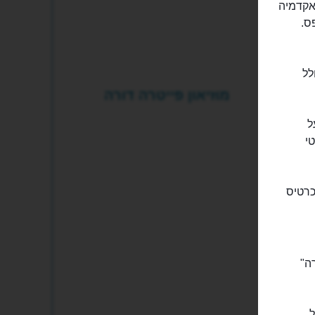
ת גלריית האקדמיה
ס.
לל
מוזיאון פייטרה דורה
ל
י
כרטיס
ה"
ל