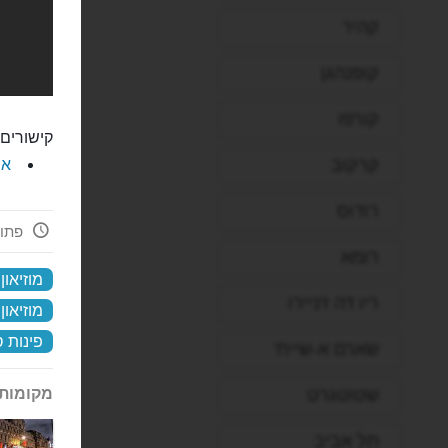
קהיר
קופנהגן
קורפו
קישורים 
קרקוב
את
רודוס
פתוח עכ
רומא
מוזיאון
ריו דה ז'ניירו
מוזיאון
פינות 
שארם א-שייח'
שטוטגרט
מקומות 
תל אביב