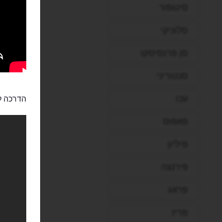
סינגפור
סלוניקי
סן פרנסיסקו
סנטוריני
עכו
הדרכה לא
פאפוס
פיליון
פירנצה
פראג
פריז