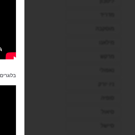
ליסבון
מדריד
מוסקבה
מילאנו
מרקש
נאפולי
בלוגרים:
ניו יורק
סופיה
סיאול
סיישל