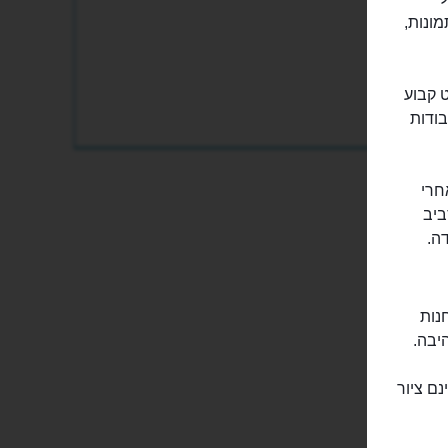
מונות,
 קבוע
בודות
חרי
ביב
ה.
נות
יבה.
ם ציור