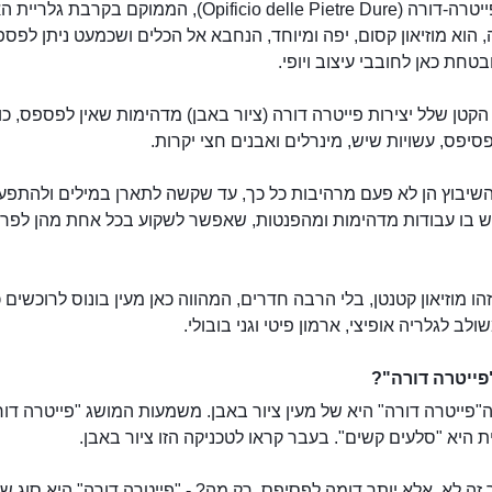
מוזיאון פייטרה-דורה (Opificio delle Pietre Dure), הממוקם בקרב
 הוא מוזיאון קסום, יפה ומיוחד, הנחבא אל הכלים ושכמעט ניתן לפספ
טחת כאן לחובבי עיצוב ויופי.
 הקטן שלל יצירות פייטרה דורה (ציור באבן) מדהימות שאין לפספס, כו
סיפס, עשויות שיש, מינרלים ואבנים חצי יקרות.
השיבוץ הן לא פעם מרהיבות כל כך, עד שקשה לתארן במילים ולהתפע
 יש בו עבודות מדהימות ומהפנטות, שאפשר לשקוע בכל אחת מהן לפרט
זהו מוזיאון קטנטן, בלי הרבה חדרים, המהווה כאן מעין בונוס לרוכשים 
ולב לגלריה אופיצי, ארמון פיטי וגני בובולי.
פייטרה דורה"?
"פייטרה דורה" היא של מעין ציור באבן. משמעות המושג "פייטרה דור
 היא "סלעים קשים". בעבר קראו לטכניקה הזו ציור באבן.
 זה לא, אלא יותר דומה לפסיפס. רק מה? - "פייטרה דורה" היא סוג ש