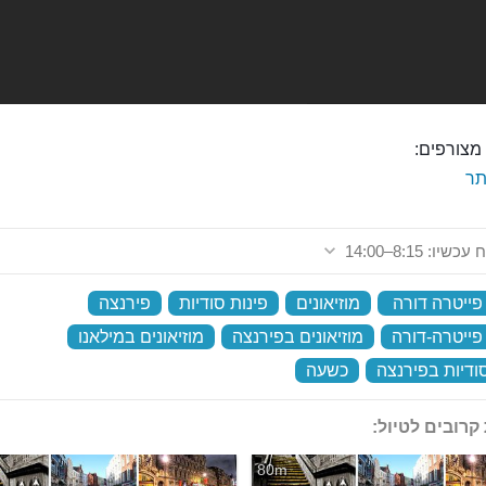
מצורפים:
ר
שיו: 8:15–14:00
 פייטרה דורה
‏
מוזיאונים
‏
פינות סודיות
‏
פירנצה
‏
 פייטרה-דורה
‏
מוזיאונים בפירנצה
‏
מוזיאונים במילאנו
‏
סודיות בפירנצה
‏
כשעה
‏
קרובים לטיול:
80m