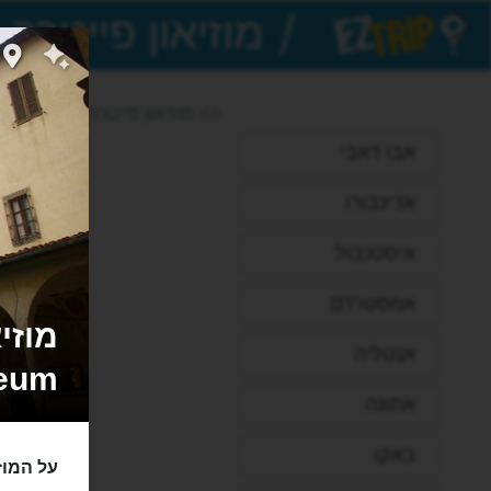
/
EZTrip
>> מוזיאון פייטרה דורה
אבו דאבי
אדינבורו
איסטנבול
אמסטרדם
אנטליה
eum
אתונה
באקו
על המוז