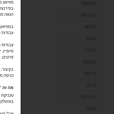
בודפשט
בפירנצה,
הנאה מוב
בוקרשט
בורגס
במוזיאון
עבודות פ
בטומי
עבודות 
בלגרד
מיופיין.
פרטים.
בנגקוק
בקיצור, 
בריסל
כניסה מש
ברלין
מה זה "
טכניקת ה
ברצלונה
באיטלקית
דובאי
אבל ציור