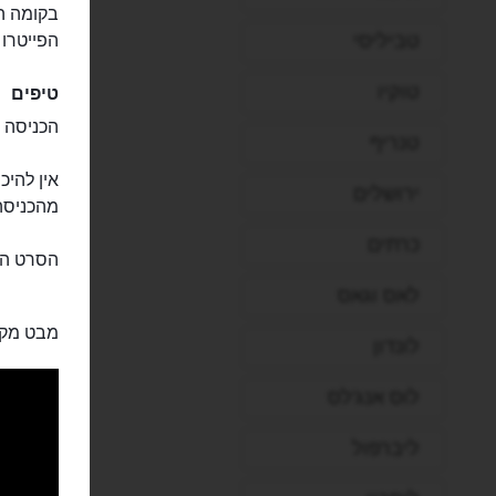
בקומה הע
טביליסי
הפייטרו 
טוקיו
טיפים
הכניסה ח
טנריף
אין להיכ
ירושלים
מהכניסה
כרתים
הסרט הק
לאס וגאס
מבט מקר
לונדון
לוס אנג'לס
ליברפול