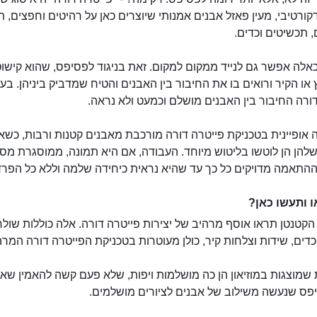
ורטיבי, מעין פאזל אבנים אמנותי שיוצרים כאן על רהיטים וחפצים, ת
 תכשיטים וכדים.
אלה אפשר גם לנייד ממקום למקום. זאת בניגוד לפסיפס, שהוא קישוט
או הקיר ורואים בו את החיבור בין האבנים והטיח שמדביק ביניהן. בע
מוזיאון פייטרה דורה
ורה החיבור בין האבנים מושלם וכמעט ולא נראה.
 אופיינית בטכניקת פייטרה דורה מורכבת מאבנים קטנות ורבות, כשא
להן הן לוטשו בליטוש מיוחד. העבודה, אם היא תמונה, ממוסגרת מס
ההתאמה מדויקים כל כך עד שהיא נראית כיחידה שלמה וללא כל הפרד
 ותעשו כאן?
 הקטנטן תראו אוסף מרהיב של יצירות פייטרה דורה. אלה כוללות שולח
דים, שידות וצלחות קיר, כולן מעוטרות בטכניקת הפייטרה דורה המרה
שמוצגות במוזיאון הן כה מושלמות ויפות, שלא פעם קשה להאמין שאינ
פס שנעשה משילוב של אבנים לציורים מושלמים.