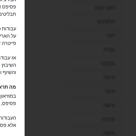
פסיפס דק
הונג קונג
תבליטים,
הלסינקי
עבודות כ
וינה
על הארץ 
פייטרה ד
ונציה
אז עבודה
ונקובר
השיבוץ ש
והשיוף ו
ורונה
מה תראו
ורנה
במוזיאון
פסיפס, כ
ורשה
העבודות 
זנזיבר
אלא פסי
חיפה