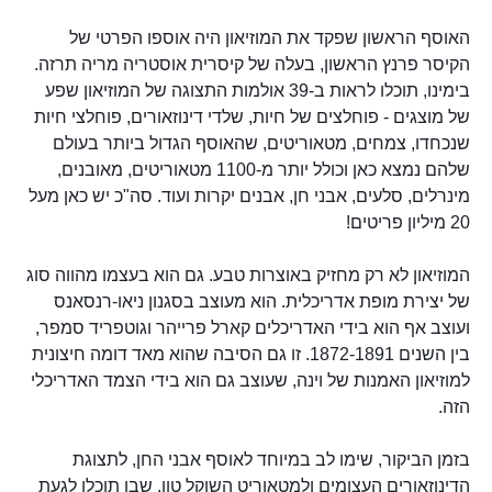
האוסף הראשון שפקד את המוזיאון היה אוספו הפרטי של
הקיסר פרנץ הראשון, בעלה של קיסרית אוסטריה מריה תרזה.
בימינו, תוכלו לראות ב-39 אולמות התצוגה של המוזיאון שפע
של מוצגים - פוחלצים של חיות, שלדי דינוזאורים, פוחלצי חיות
שנכחדו, צמחים, מטאוריטים, שהאוסף הגדול ביותר בעולם
שלהם נמצא כאן וכולל יותר מ-1100 מטאוריטים, מאובנים,
מינרלים, סלעים, אבני חן, אבנים יקרות ועוד. סה"כ יש כאן מעל
20 מיליון פריטים!
המוזיאון לא רק מחזיק באוצרות טבע. גם הוא בעצמו מהווה סוג
של יצירת מופת אדריכלית. הוא מעוצב בסגנון ניאו-רנסאנס
ועוצב אף הוא בידי האדריכלים קארל פרייהר וגוטפריד סמפר,
בין השנים 1872-1891. זו גם הסיבה שהוא מאד דומה חיצונית
למוזיאון האמנות של וינה, שעוצב גם הוא בידי הצמד האדריכלי
הזה.
בזמן הביקור, שימו לב במיוחד לאוסף אבני החן, לתצוגת
הדינוזאורים העצומים ולמטאוריט השוקל טון, שבו תוכלו לגעת