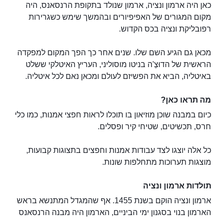
כאן היה ארמון ונציה, ארמון שנולד בתקופת הרנסאנס, היה
מקום המגורים של האפיפיורים ובהמשך שימש כשגרירות
רפובליקת ונציה בכס הקדוש.
מכאן גם הגיע השם שלו. שנים אחר כך הפך המקום למפקדה
הראשית של הדוּצֶ'ה בניטו מוסוליני, העריץ האיטלקי ששלט
באיטליה, הביא את הפשיזם לעולם ומכאן נאם לכל איטליה.
מה תראו כאן?
כיום במבנה שוכן מוזיאון בו תוכלו לראות חפצי אמנות, כמו כלי
חרס, תכשיטים, שטיחי קיר ופסלים.
כל אלה יוצגו לצד עבודות אמנות וחפצים בתצוגות קבועות,
מוצגות תערוכות מתחלפות שונות.
תולדות ארמון ונציה
ארמון ונציה הוקם בשנת 1455. אף שהמגדל המתנשא בראש
הארמון בנוי בסגנון ימי הביניים, הארמון היה מבנה הרנסאנס