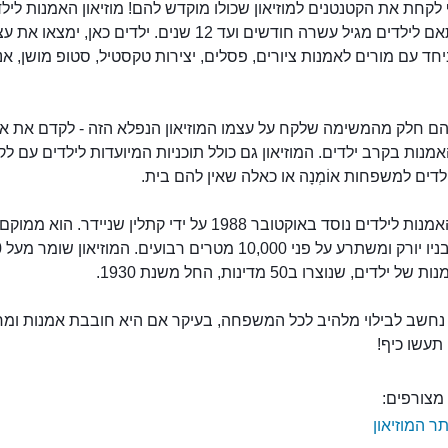
 לקחת את הקטנטנים למוזיאון שכולו מוקדש להם! מוזיאון האמנות לילד
יורק מותאם לילדים מגיל עשרה חודשים ועד 12 שנים. ילדים כאן, ימצאו
מוזיאון האמנות לילדים
יחד עם מורים לאמנות ציורים, פסלים, יצירות טקסטיל, סטופ מושן, אנ
הם חלק מהמשימה שלקח על עצמו המוזיאון הנפלא הזה - לקדם את 
מנות בקרב ילדים. המוזיאון גם כולל תוכניות המיועדות לילדים עם לקו
לדים למשפחות אוֹמְנָה או כאלה שאין להם בית.
מוזיאון האמנות לילדים נוסד באוקטובר 1988 על ידי קתלין שניידר. ה
צ'רלט
 ילדים, שנוצרו ב50 מדינות, החל משנת 1930.
ן נחשב לבילוי מלהיב לכל המשפחה, בעיקר אם היא חובבת אמנות ומ
תעשו כיף!
מצורפים:
ר המוזיאון