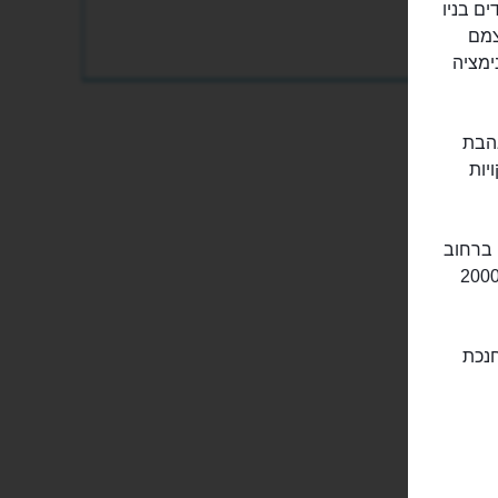
ים בניו
 את עצמם
ימציה
אהבת
יות
וא ממוקם ברחוב
ון בניו יורק ומשתרע על פני 10,000 מטרים רבועים. המוזיאון שומר מעל 2000
חנכת