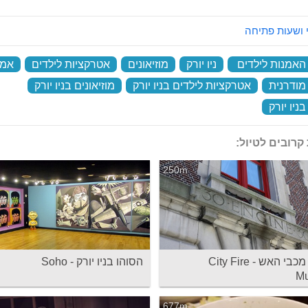
 ושעות פתיחה
 האמנות לילדים
‏
ניו יורק
‏
מוזיאונים
‏
אטרקציות לילדים
‏
אמנ
מודרנית
‏
אטרקציות לילדים בניו יורק
‏
מוזיאונים בניו יורק
‏
ניו יורק
‏
קרובים לטיול:
250m
מוזיאון מכבי האש - City Fire
הסוהו בניו יורק - Soho
M
677m