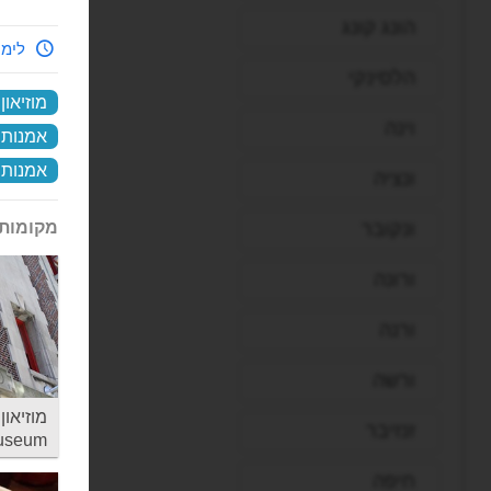
הונג קונג
לימי
הלסינקי
מוזיאון
וינה
אמנות 
אמנות ב
ונציה
מקומות 
ונקובר
ורונה
ורנה
ורשה
זנזיבר
useum
חיפה