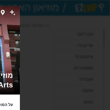
/
EZTrip
>> מוזיאון האמנות לילדים
אבו דאבי
אדינבורו
איסטנבול
אמסטרדם
אנטליה
Arts
אתונה
באקו
על המוזי