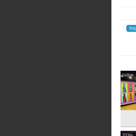
ות
‏
648m
703m