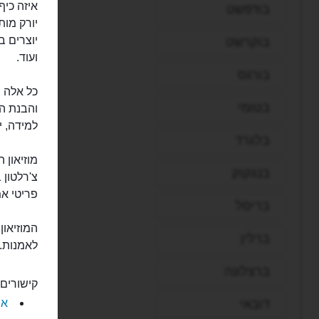
איזה כיף
בודפשט
יוצרים ב
בוקרשט
ועוד.
בורגס
כל אלה 
בטומי
והבנת הא
למידה, י
בלגרד
בנגקוק
פריטי אמנות של
בריסל
המוזיאו
ברלין
לאמנות. 
ברצלונה
קישורים 
דובאי
את