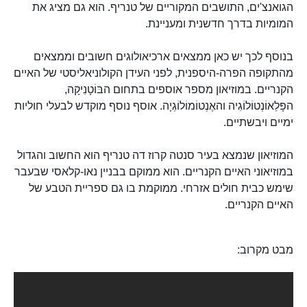
הגואנצ'ים, התושבים המקוריים של טנריף. הוא גם מציג את
המומיות בדרך חדשנית ומעניינת.
בנוסף לכך יש כאן ממצאים ארכיאולוגים חשובים וממצאים
מהתקופה הפרה-היספנית, לפני העידן הקולוניאליסטי של האיים
הקנריים. במוזיאון מספר אוספים בתחום הבּוֹטָנִיקָה,
הפָּלֵאוֹנְטוֹלוֹגִיה והאֶנְטוֹמוֹלוֹגְיָה. אוסף נוסף מוקדש לבעלי חוליות
ימיים ויבשתיים.
המוזיאון שנמצא בעיר סנטה קרוז דה טנריף הוא החשוב והגדול
במוזיאוני האיים הקנריים. הוא ממוקם בבניין נאו-קלאסי שבעבר
שימש כבית חולים אזרחי. ממוקמת בו גם ספריית הטבע של
האיים הקנריים.
מבט מקרוב: