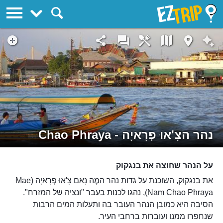
EZTrip
נהר הצָ'אוּ פְּרָאיָה - Chao Phraya
על הנהר שחוצה את בנגקוק
את בנגקוק, השוכנת על גדות נהר המֶה נָאם צָ'אוּ פְּרָאיָה (Mae
Nam Chao Phraya), נהגו לכנות בעבר "ונציה של המזרח".
הסיבה היא כמובן הנהר העובר בה ותעלות המים הרבות
שנחפרו ממנו ועוברות ברחבי העיר.