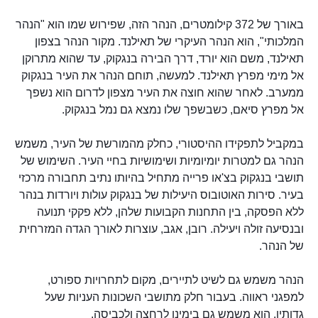
באורך של 372 קילומטרים, הנהר הזה, שפירוש שמו הוא "הנהר
המלכותי", הוא הנהר העיקרי של תאילנד. מקור הנהר בצפון
תאילנד, משם הוא יורד, דרך הבירה בנגקוק, עד שהוא מתרוקן
אל מימי מפרץ תאילנד. למעשה, תוחם הנהר את העיר בנגקוק
ממערב. לאחר שהוא חוצה את העיר מצפון לדרום הוא נשפך
אל מפרץ סיאם, כשבשפך שלו נמצא גם נמל בנגקוק.
במקביל לתפקידו ההיסטורי, כחלק מהמורשת של העיר, משמש
הנהר גם למטרות יומיומיות ושימושיות בחיי העיר. השימוש של
תושבי בנגקוק בצ'או פרייה מתחיל בהיותו נתיב תחבורה מרכזי
בעיר. סירות האוטובוס היעילות של בנגקוק עולות ויורדות בנהר
ללא הפסקה, בין התחנות הקבועות שלהן, ללא פקקי תנועה
ובנסיעה זולה ויעילה. רובן, אגב, עוצרות לאורך הגדה המזרחית
של הנהר.
הנהר משמש גם לשיט לתיירים, מקום לתחרויות ספורט,
למפגני ראווה. בעבור חלק מתושבי השכונות העניות שעל
גדותיו, הוא משמש גם בימינו לרחצה ולכביסה.