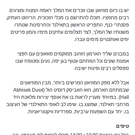
יש בו כיום מוזיאון שבו זוכרים את המלך ראמה המנוח ומציגים
רבים מחפציו. תוכלו להתרשם בו מכלי הזכוכית, הריהוט העתיק,
פסנתרי כנף, התפריט הראשון בתאילנד והחרסינות שנותרו
משנותיו של המלך, לצד תצלומים עתיקים מימיו והמון פריטים
יפים ואותנטיים מימים עברו.
במבנים שליד הארמון הזהוב ממוקמים מוזאונים עם חפצי
אמנות שונים וכל המתחם עטוף בגן יפה, נעים ומטופח שבו
ספסלים רבים ופינות ישיבה.
אבל ללא ספק המוזיאון המרשים ביותר, מבין המוזיאונים
שבמתחם הארמון, הוא האביסק דוּסִיט הול (Abhisek Dusit
Hall). במיוחד מעניין לראות בו את אוסף יצירות מלאכת היד
מרחבי תאילנד, שמוצג בו. שימו לב לאופי התאילנדי של העיצוב
בו, יחד עם השפעות ערביות, ספרדיות וויקטוריאניות.
טיפים