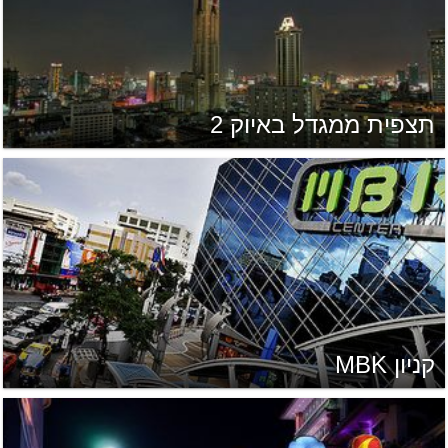
תצפית ממגדל באיוק 2
קניון MBK