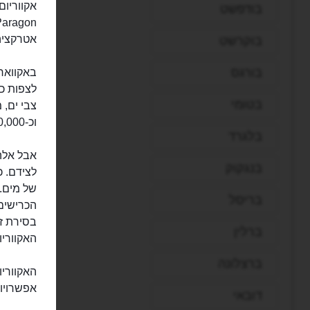
בודפשט
אטרקציה 
בוקרשט
בורגס
באקווארי
לצפות כא
בטומי
וכ-30,000 פרטים שממתינים לכם בסקרנות.
בלגרד
אבל אלה 
בנגקוק
של מים. 
בריסל
הכרישים,
בסירת ז
ברלין
האקוורי
ברצלונה
האקווריו
אפשרויו
דובאי