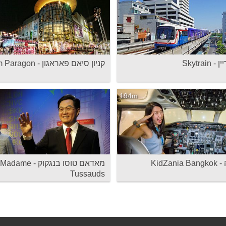
Skytrain
קניון סיאם פאראגון - Siam Paragon
194m
KidZani
מאדאם טוסו בנגקוק - Madame
Tussauds