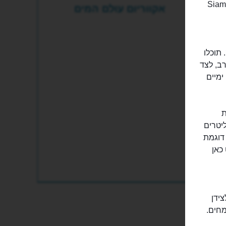
אקווריום “עולם המים” (Siam Ocean World), הממוקם בקניון סיאם פאראגון (Siam
אקווריום עולם המים
 תוכלו
רב, לצד
 - מעל 400 מיני יצורים ימיים
ת
תוך אקווריום ענקי, שבו 2.8 מיליון ליטרים
 דוגמת
כאן
ידן
מחים.