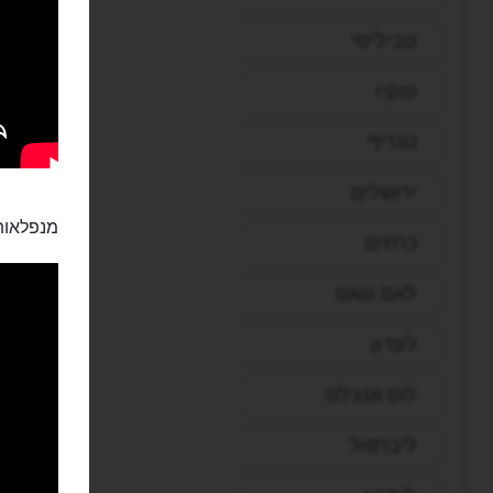
טביליסי
טוקיו
טנריף
ירושלים
מנפלאות 
כרתים
לאס וגאס
לונדון
לוס אנג'לס
ליברפול