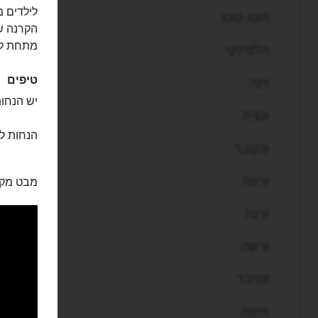
לילדים מ
הונג קונג
מתחת לפנ
הלסינקי
טיפים
וינה
יש הנחות
ונציה
הנחות לילדי
ונקובר
ורונה
מבט מקר
ורנה
ורשה
זנזיבר
חיפה