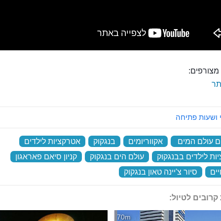
מצורפים:
ר
 ושעות פתיחה
ום עולם המים
‏
אקווריומים
‏
בנגקוק
‏
אטרקציות לילדים
‏
ות לילדים בבנגקוק
‏
עולם הים בנגקוק
‏
קניון סיאם פאראגון
‏
יים
‏
סיור צ'יינה טאון בנגקוק
‏
קרובים לטיול:
70m