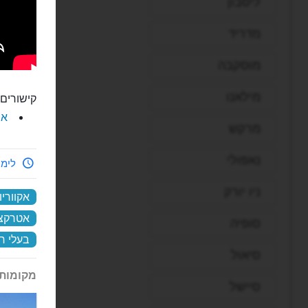
ליסבון
מדריד
מוסקבה
מילאנו
קישורים 
את
מרקש
נאפולי
לימי
ניו יורק
אקוורי
אטרקצי
סופיה
בעלי ח
סיאול
מקומות 
סיישל