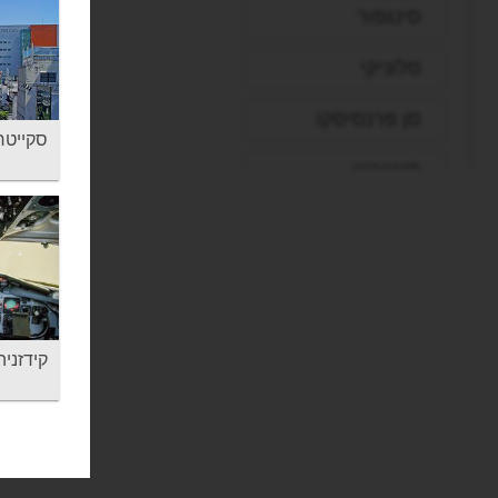
סינגפור
סלוניקי
סן פרנסיסקו
סקייטריין - 
סנטוריני
עכו
פאפוס
פיליון
קידזניה - a Bangkok
פירנצה
פראג
פריז