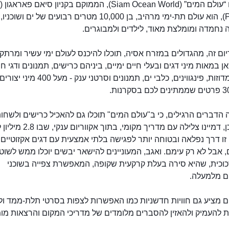
Paragon), הוא עולם תת-ימי מרהיב, בן 10,000 מטרים רבועים של ים ושוכניו,
נחמדה ומומלצת מאוד, לילדים ולמבוגרים.
ום זה, מהגדולים במזרח אסיה, תוכלו להיכנס לעולם ימי עשיר ומרתק.
ן במאות מיני דגים ובעלי חיים ימיים, ביניהם כרישים, תמנונים ודגי ח
צבי ים, מדוזות, פינגווינים, כלבי ים, תמנונים וסרטני ענק
הדברים הרגילים, כי ב"עולם המים" תוכלו גם להאכיל כרישים ולשחו
לצידם. כן, דמיינו צלילה עם מדריך מקומי, ב
זו דרך נפלאה ובטוחה יותר לפגישה בלתי אמצעית עם דגים אקזוטיים
 אבל לא רק עימם. ואגב, המעוניינים להישאר יבשים יוכלו ממש לשוט 
כוכית, שהיא סירה בעלת קרקעית שקופה, המאפשרת צפייה בשוכני
אקווריום עולם המים
ום מלמעלה.
ם מציע גם חוויות חדשניות כמו האפשרות לצפות בסרטי תלת-ממד ולצ
ת להעמיק ולהאזין להסברים מלומדים של מדריכי המקום והרצאות מו