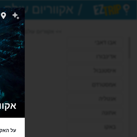
/
EZTrip
>> אקווריום עולם המים
אבו דאבי
אדינבורו
איסטנבול
אמסטרדם
אנטליה
אקווריו
אתונה
באקו
על האקו