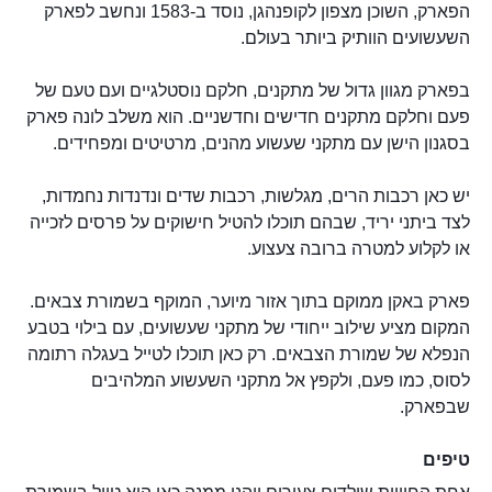
הפארק, השוכן מצפון לקופנהגן, נוסד ב-1583 ונחשב לפארק
השעשועים הוותיק ביותר בעולם.
בפארק מגוון גדול של מתקנים, חלקם נוסטלגיים ועם טעם של
פעם וחלקם מתקנים חדישים וחדשניים. הוא משלב לונה פארק
בסגנון הישן עם מתקני שעשוע מהנים, מרטיטים ומפחידים.
יש כאן רכבות הרים, מגלשות, רכבות שדים ונדנדות נחמדות,
לצד ביתני יריד, שבהם תוכלו להטיל חישוקים על פרסים לזכייה
או לקלוע למטרה ברובה צעצוע.
פארק באקן ממוקם בתוך אזור מיוער, המוקף בשמורת צבאים.
המקום מציע שילוב ייחודי של מתקני שעשועים, עם בילוי בטבע
הנפלא של שמורת הצבאים. רק כאן תוכלו לטייל בעגלה רתומה
לסוס, כמו פעם, ולקפץ אל מתקני השעשוע המלהיבים
שבפארק.
טיפים