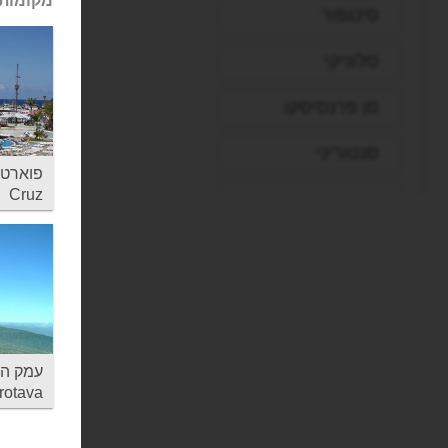
מקומות 
סינגפור
סלוניקי
סן פרנסיסקו
סנטוריני
Cruz
עכו
פאפוס
פיליון
פירנצה
פראג
rotava
פריז