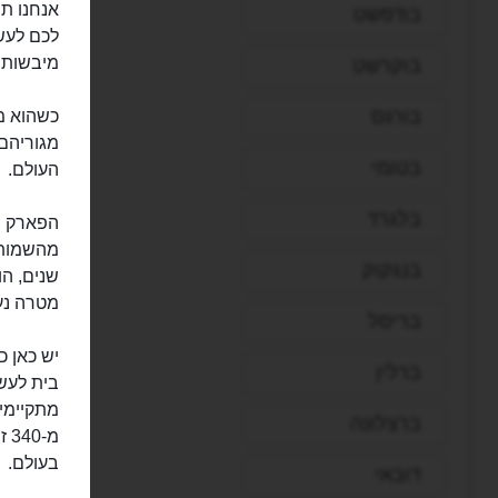
בודפשט
לכם לעשו
מיבשות 
בוקרשט
בורגס
מגוריהם 
בטומי
העולם.
בלגרד
מהשמות 
בנגקוק
שנים, ה
מטרה נעל
בריסל
יש כאן 
ברלין
ברצלונה
מ-
בעולם.
דובאי