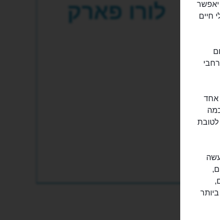
לורו פארק
ביקור בעלי החיים המקומיים, אבל הלורו פארק (Loro Park), יאפשר
 חיים
ום
רחבי
וא אחד
כמה
לטובת
עשה
ים של מים,
ם חכמים,
ביותר