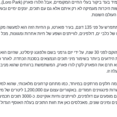
אנחנו תמיד בעד 
ת היכרות מעמיקה לא רק איתם אלא גם עם תוכים, יונקים ימיים ובעלי
העולם השונות.
כשהוא מתפרש על פני 135 דונם, בעיר פוארטו, גן החיות הזה הוא למעשה מק
של כלבי ים, דולפינים, לווייתנים ושפע של חיות אחרות ומגוונות, מכל 
הפארק הוקם לפני 30 שנה, על ידי יזם גרמני בשם וולפגנג קיסלינג, שהיום ה
הידועים ביותר בשימור מיני תוכים הנמצאים בסכנת הכחדה. לאחר 
וא תרם את הפארק לקרן לורו פארק, המשתמשת ברווחים שהוא מניב 
ה זו.
כמה חלקים מרתקים במיוחד, כמו מתחם קרחונים מלאכותי, שהוא למ
בית לעשרות פינגווינים חמודים. באקווריום עצום עם 1,200,000 ליטר
לורו פארק
מתקיימים מופעים עם דולפינים, לווייתנים וחיות אוקיינוס. כ-3000 תוכי
340 זנים ומינים שונים, מאכלסים כאן את חוות התוכים בעלת האוסף הגדול 