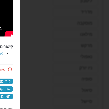
ליסבון
מדריד
מוסקבה
מילאנו
מרקש
קישורים 
את
נאפולי
ניו יורק
סגו
סופיה
לורו פ
אטרקצי
סיאול
האיים 
סיישל