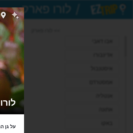
/
EZTrip
>> לורו פארק
אבו דאבי
אדינבורו
איסטנבול
אמסטרדם
אנטליה
לורו פא
אתונה
באקו
על גן ה