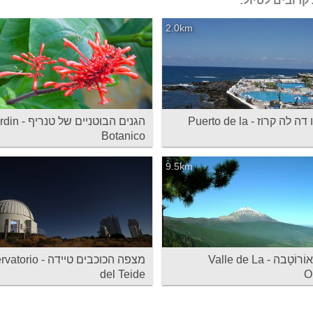
קרובים לטיול:
2.0km
פוארטו דה לה קרוז - Puerto de la
הגנים הבוטניים של טנ
Botanico
9.5km
עמק האוֹרוֹטָבה - Valle de La
מצפה הכוכבים טיידה -
del Teide‬
O