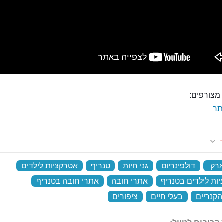
מצורפים:
ר
ר
ארק
‏
דולפינריום
‏
גני חיות
‏
טנריף
‏
אטרקציות לילדים
‏
ות לילדים בטנריף
‏
אתרי חובה
‏
אתרי חובה בטנריף
‏
הקנריים
‏
בעלי חיים
‏
ציפורים
‏