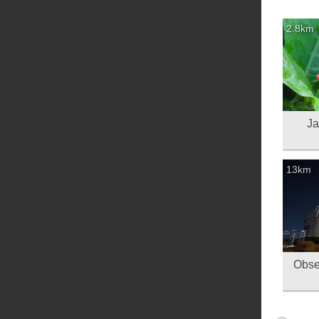
2.8km
ריף - Jardin
13km
 Observatorio