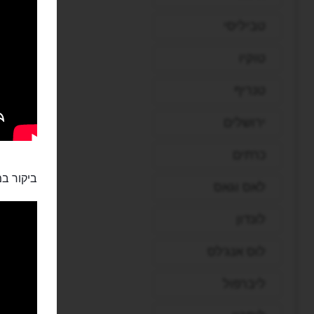
טביליסי
טוקיו
טנריף
ירושלים
כרתים
ביקור במ
לאס וגאס
לונדון
לוס אנג'לס
ליברפול