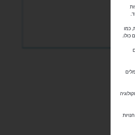
ות
ד.
, כמו
ם
מלים
ולוגיה
נויות