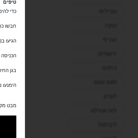
טיפים
טביליסי
כדי להימ
טוקיו
חבשו כוב
טנריף
הגיעו בנ
ירושלים
הכניסה ח
כרתים
בגן החיו
לאס וגאס
הימנעו מ
לונדון
מבט מקר
לוס אנג'לס
ליברפול