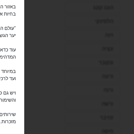
באזור הפ
הונג קונג
בחיות אי
הלסינקי
"עולם הצ
וינה
יער הגשם, המ
ונציה
עוד כדאי
המדהימים
ונקובר
במיוחד ל
ורונה
ועד לרכיב
ורנה
ויש גם ס
והשימור 
ורשה
שירותים 
זנזיבר
מזכרות.
חיפה