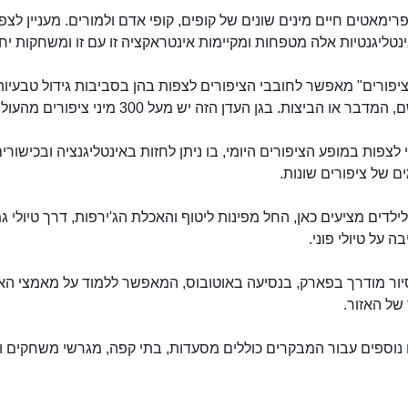
רימאטים חיים מינים שונים של קופים, קופי אדם ולמורים. מעניין לצפ
נטליגנטיות אלה מטפחות ומקיימות אינטראקציה זו עם זו ומשחקות יח
יפורים" מאפשר לחובבי הציפורים לצפות בהן בסביבות גידול טבעיות
דבר או הביצות. בגן העדן הזה יש מעל 300 מיני ציפורים מהעולם כולו.
גן החיות אל עין
 לצפות במופע הציפורים היומי, בו ניתן לחזות באינטליגנציה ובכישורי
 של ציפורים שונות.
ילדים מציעים כאן, החל מפינות ליטוף והאכלת הג'ירפות, דרך טיולי ג
ה על טיולי פוני.
יור מודרך בפארק, בנסיעה באוטובוס, המאפשר ללמוד על מאמצי האק
של האזור.
נוספים עבור המבקרים כוללים מסעדות, בתי קפה, מגרשי משחקים וח