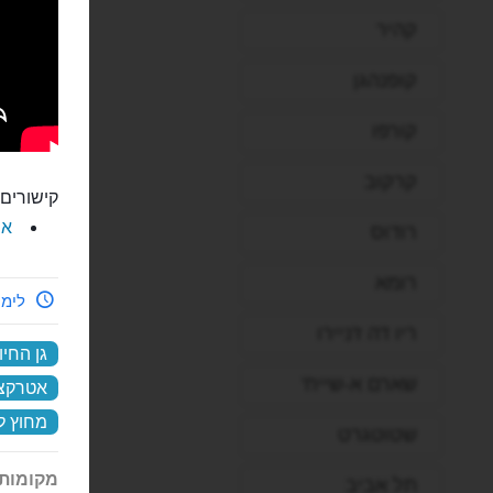
קהיר
קופנהגן
קורפו
קרקוב
קישורים 
את
רודוס
רומא
לימי
ריו דה ז'ניירו
גן החיו
שארם א-שייח'
אטרקצי
מחוץ ל
שטוטגרט
מקומות 
תל אביב