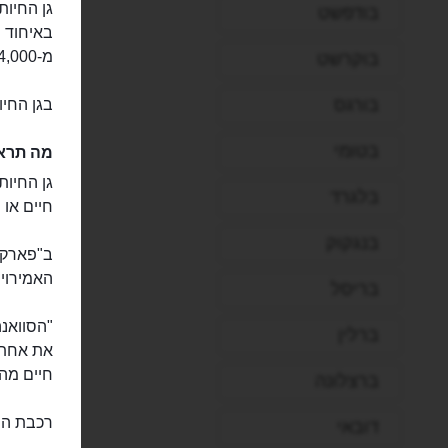
בודפשט
באיחוד ה
מ-4,000 בעלי חיים והוא משתרע על שטח של מעל 400 דונם.
בוקרשט
בורגס
בגן החיו
בטומי
מה תראו
גן החיות
בלגרד
חיים או 
בנגקוק
ב"פארק 
האמירויו
בריסל
"הסוואנה
ברלין
את אחת ה
חיים מהס
ברצלונה
רכבת הס
דובאי