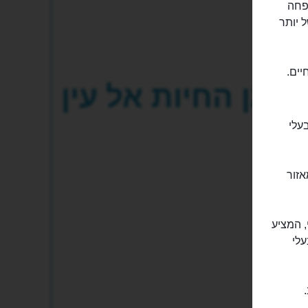
 המשפחה
 יותר
יים.
גן החיות אל עין
בעלי
אזור
, המציע
עלי