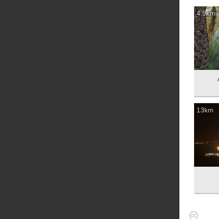
4.9km
13km