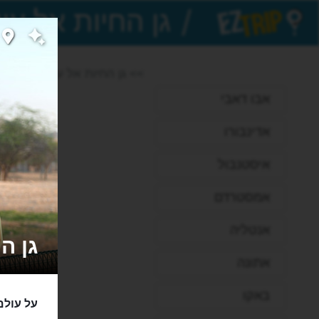
/
EZTrip
>> גן החיות אל עין
אבו דאבי
אדינבורו
איסטנבול
אמסטרדם
אנטליה
גן החיו
אתונה
באקו
על עולם