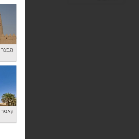
מבצר אל-ג'אה
קאסר אל מואו