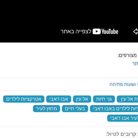
מצורפים:
ר
 ושעות פתיחה
ת אל עין
‏
גני חיות
‏
אל עין
‏
אבו דאבי
‏
אטרקציות לילדים
‏
ות לילדים באבו דאבי
‏
בעלי חיים
‏
מחוץ לעיר
‏
עיר אבו דאבי
‏
קרובים לטיול: