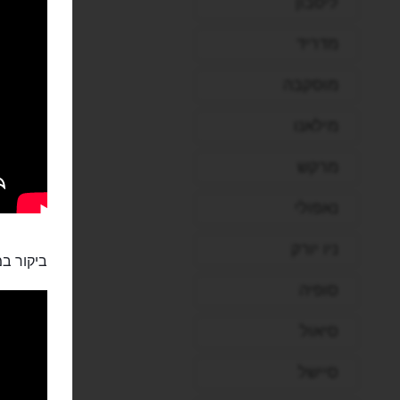
ליסבון
מדריד
מוסקבה
מילאנו
מרקש
נאפולי
ניו יורק
ביקור במ
סופיה
סיאול
סיישל