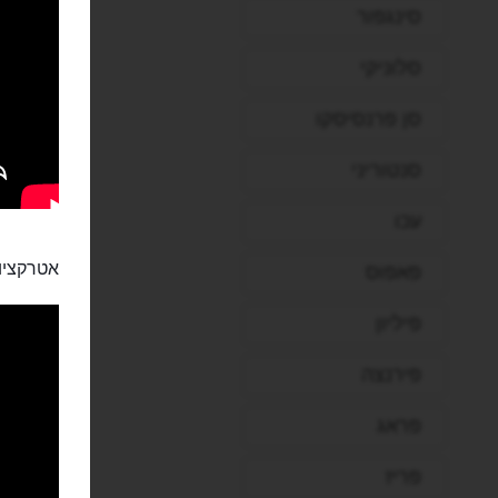
סינגפור
סלוניקי
סן פרנסיסקו
סנטוריני
עכו
אטרקציות
פאפוס
פיליון
פירנצה
פראג
פריז