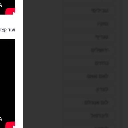
טביליסי
טוקיו
ועוד קצת
טנריף
ירושלים
כרתים
לאס וגאס
לונדון
לוס אנג'לס
ליברפול