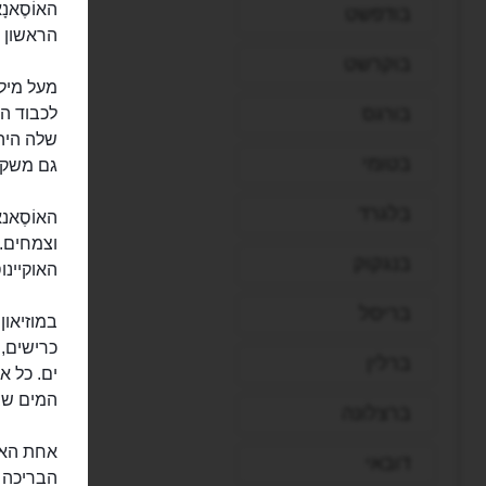
בודפשט
הראשון ש
בוקרשט
מעל מילי
בורגס
שלה היה 
בטומי
גם משקיע
בלגרד
בנגקוק
האוקיינו
בריסל
במוזיאון
כרישים, ס
ברלין
ים. כל א
המים שב
ברצלונה
דובאי