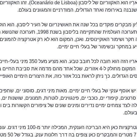
האוֹסֶאנָארְיוּ הוא האקווריום של ליסבון (Oceanário de Lisboa). זהו האקווריום
נבנה באירופה ואחד הגדולים, המודרניים והמגוונים בעולם.
ון מבקרים פוקדים בכל שנה את האושינריום של העיר ליסבון. הוא הו
לכבוד התערוכה העולמית שהתקיימה בליסבון בשנת 1998, תע
חקר ושימור האוקיינוסים. ואכן, המקום הוא לא רק אטרקציה להמונים
 במחקר ובשימור של בעלי חיים ימיים.
האוֹסֶאנאריוּ הזה הוא חובה לכל חובב טבע. הוא מציע מעל 350 מיני בעלי-חי
וצמחים. המקום מחולק ל-4 אזורים, שכל אחד מהם מדמה את סביבת החיי
סים הגדולים. כך ניתן לראות בכל אזור כזה, את היצורים הימיים האופייני
 יש אוסף ענקי של בעלי חיים ימיים. מאות מיני דגים, סוסוני ים, שחפים
האוֹשִינַרְיוּם של ליסבון
רטנים, קיפודי ים, כוכבי ים, פינגווינים, לוטרות, תמנונים, שושנות ים, 
לה לצד צמחים ימיים נדירים ומינים שונים של ציפורים הקשורות בים ו
עולם.
אחת האטרקציות כאן היא הבריכה הענקית, המכילה יותר
הבריכה 7 מטרים והמבקרים כאן צופים בה