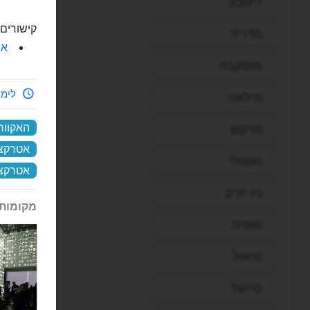
ליסבון
קישורים 
מדריד
את
מוסקבה
לימי
מילאנו
האקוורי
מרקש
אטרקצי
נאפולי
אטרקצי
ניו יורק
מקומות 
סופיה
סיאול
סיישל