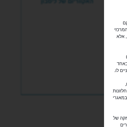
האקווריום של ליסבון
קם
רוכה שהנושא המרכזי
, אלא
ים
ם באחד
ים לו.
,
חלזונות
במאגרי
 מ-100 מיני דגים. עומקה של
 דרך חלונות ענק, בגודל של 50 מטרים