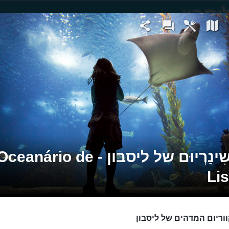
האוֹשִינַרְיוּם של ליסבון - ceanário de
Li
וריום המדהים של ליסבון