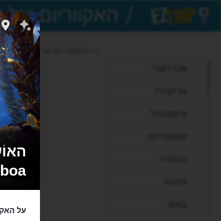
/
EZTrip
>> האקווריום של ליסבון
אבו דאבי
אדינבורו
איסטנבול
אמסטרדם
אנטליה
sboa
אתונה
באקו
על האקו