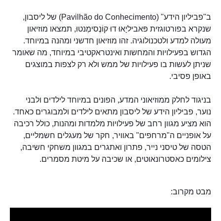
ב"פביליון הידע" (Pavilhão do Conhecimento) של ליסבון,
שנקרא בפורטוגזית פּאביליָאוּ דוּ קוֹנֶסימֶנטוּ, תמצאו מוזיאון
מעולה למדע ולטכנולוגיה. זהו מוזיאון חדשני ומהנה במיוחד.
הגדוש בפעילויות והמחשות ואינטראקטיבי במיוחד, מה שאומר
שניתן לעשות בו פעילויות של ממש ולא רק לצפות במוצגים
באופן פסיבי.
בניגוד לחלק ממוזיאוני המדע, הפונים במיוחד לילדים ולבני
נוער, פביליון הידע של ליסבון מתאים לילדים ולמבוגרים כאחד.
הוא מציע מגוון רחב של פעילויות מלמדות ומהנות, כולל רכיבה
על אופניים ה"מרחפים" באוויר, חקר של מעגלים חשמליים,
הטסה של טיסני נייר, פתרון ואתגרים במגוון משחקי חשיבה,
צילומים כאסטרונאוטים, או שכיבה על מיטת מסמרים.
מבט מקרוב: