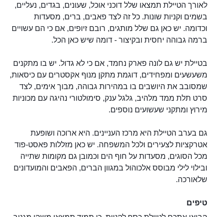
לאורך הטיילת תמצאו שלל דוכני אוכל, שעונים, בגדים, נעליים,
בשמים וקניות שונות. כל זה לצד פאבים, ברים, מסעדות
וכדומה. יש כאן גם שלל מותגים, רובם זיופים, אם כי הם עשויים
ברמה גבוהה יחסית ובקיצור - דומה שיש כאן הכל.
בטיילת יש גם לונה פארק נחמד, אם כי לא גדול. יש בו מתקנים
משעשעים ומפחידים, דוגמת מתקן מנוף אקסטרים עם כיסאות,
שמסובב את היושבים בו במהירות גבוהה, מבוך אימים, לצד
סרט תלת ממד מלהיב, גלגל ענק, סימולטורי נהיגה עם מכוניות
מירוץ ומתקני שעשועים נוספים.
גם בערב הטיילת היא מרכז העניינים. היא ארוכה ושופעת
אטרקציות לצעירים ולכל המשפחה. יש כאן מזללות פאסט-פוד
מכל הסוגים, מסעדות על חוף הים וכמובן גם מקומות שתייה
ובילוי לילי מבוסס אלכוהול במגוון הברים, הפאבים והמועדונים
שלאורכה.
טיפים