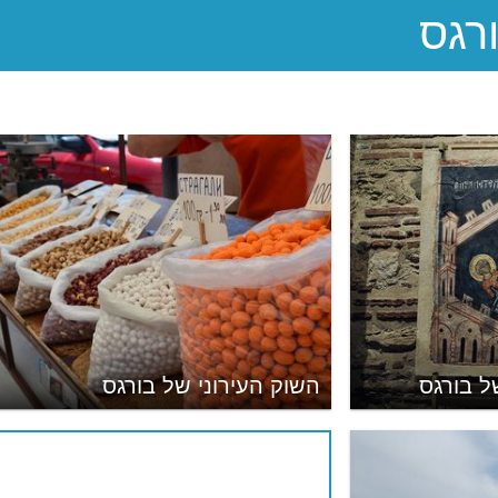
של בורגס
השוק העירוני של בורגס