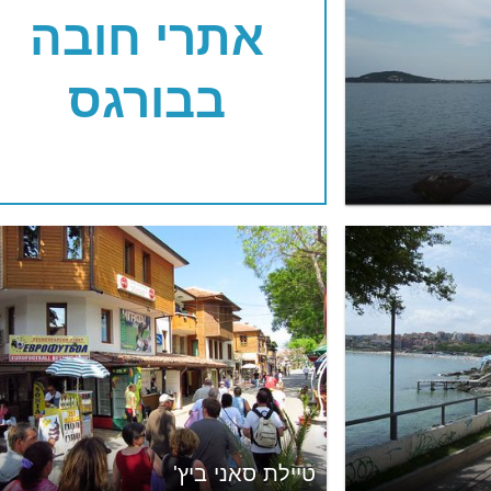
אתרי חובה
בבורגס
טיילת סאני ביץ'