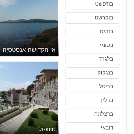
בודפשט
בוקרשט
בורגס
בטומי
אי הקדושה אָנַסְטַסְיָה
בלגרד
בנגקוק
בריסל
ברלין
ברצלונה
דובאי
סוזופול