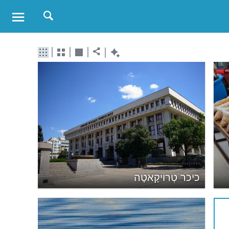
כיכר טְרוֹיקָאטָה