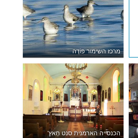
מרכז השימור פּוֹדָה
הכנסייה הארמנית סנט חָאץ'