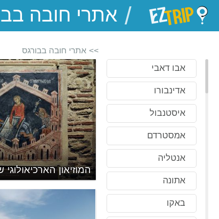
/
EZTrip
>> אתרי חובה בבורגס
אבו דאבי
אדינבורו
איסטנבול
אמסטרדם
אנטליה
רי סְטְרַנְדְזָ'ה
המוזיאון הארכיאולוגי 
אתונה
באקו