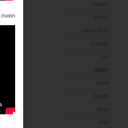
סינגפור
תמונות:
סלוניקי
סן פרנסיסקו
סנטוריני
עכו
פאפוס
פיליון
פירנצה
פראג
פריז