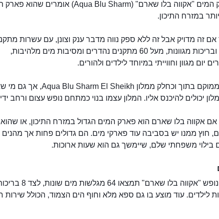
על פארק המים "אקווה בלו שארם" (Aqua Blu Sharm) אומרים שהוא
ותר במזרח התיכון.
אם זה מדויק אבל זה ללא ספק נווה מדבר ענק וצונן, עם עשרות מתקני
מגלשות ובריכות מגוונות, מעל 60 מתקנים נהדרים ומסיבות מים מלהיבות,
 יום מגוון וחווייתי במיוחד לילדים ולהורים.
הפארק ממוקם בתוך וכחלק ממלון ua Blu Sharm El Sheikh
לון יכולים להיכנס אליו. המלון עצמו בנוי כמתחם נופש עצום ורחב ידיי
אם אקווה בלו שארם הוא פארק המים הגדול במזרח התיכון, או שהוא 
, חוץ ממנו יש בסביבה עוד פארקי מים. הם גדולים פחות אך מהנים
 בילוי משפחתי שלם, שיימשך גם הוא שעות ארוכות.
באתר הנופש "אקווה בלו שארם" תמצאו 
יכות לילדים. עוד מוצע בו גם ספא מלא וחוף הים הצמוד, הכולל שירות ח