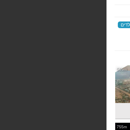
לדים
‏
569m
755m