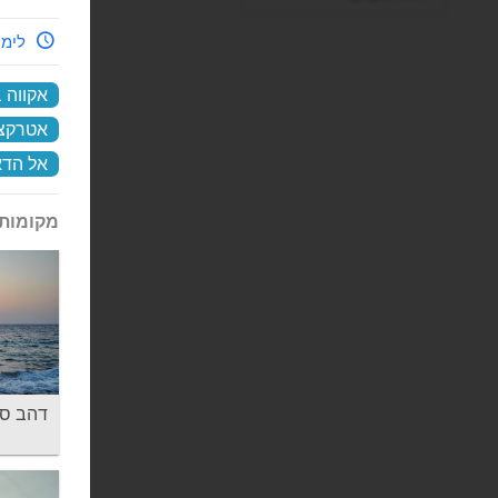
לימי
אקווה 
אטרקצי
אל הד
מקומות 
דהב סנטר ב