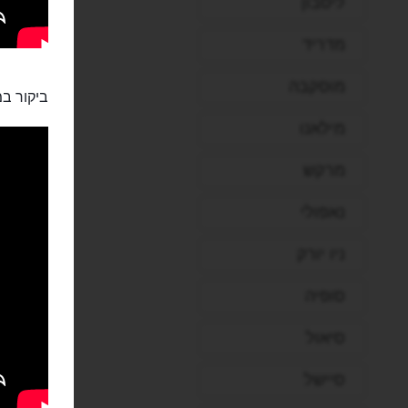
ליסבון
מדריד
מוסקבה
ביקור במ
מילאנו
מרקש
נאפולי
ניו יורק
סופיה
סיאול
סיישל