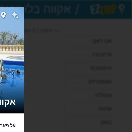
/
EZTrip
>> אקווה בלו שארם
אבו דאבי
אדינבורו
איסטנבול
אמסטרדם
אנטליה
אקווה ב
אתונה
באקו
על פארק