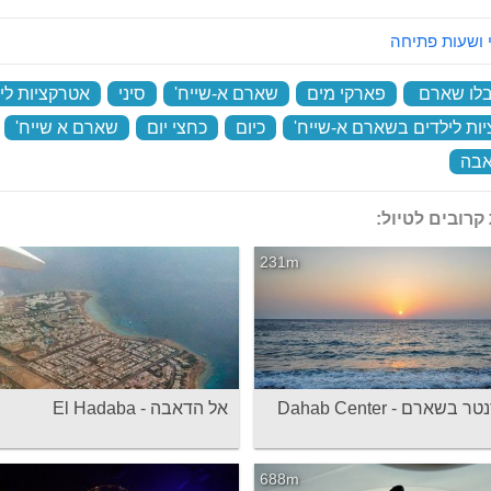
 ושעות פתיחה
בלו שארם
‏
פארקי מים
‏
שארם א-שייח'
‏
סיני
‏
אטרקציות לי
ות לילדים בשארם א-שייח'
‏
כיום
‏
כחצי יום
‏
שארם א שייח'
‏
אבה
‏
קרובים לטיול:
231m
שארם - Dahab Center
אל הדאבה - El Hadaba
688m