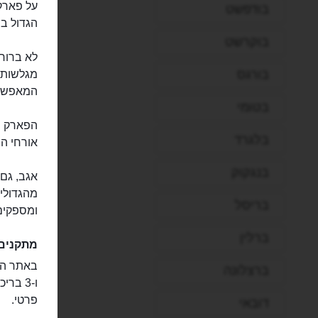
בודפשט
הגדול בי
בוקרשט
לא ברור 
בורגס
המאפשרים
בטומי
בלגרד
אורחי המ
בנגקוק
אגב, גם 
מהגדולים
בריסל
ומספקים
ברלין
מתקנים
ברצלונה
ו-3 בר
פרטי.
דובאי