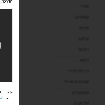
הדרכה:
קהיר
קופנהגן
קורפו
קרקוב
רודוס
רומא
ריו דה ז'ניירו
שארם א-שייח'
קישורים 
שטוטגרט
את
תל אביב