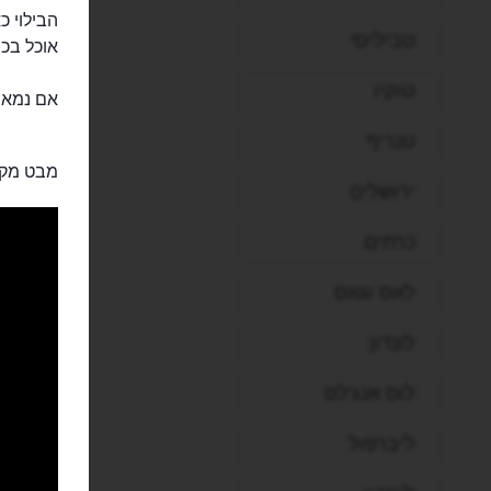
הבילוי כ
טביליסי
אוכל בכ
טוקיו
אם נמאס 
טנריף
מבט מקר
ירושלים
כרתים
לאס וגאס
לונדון
לוס אנג'לס
ליברפול