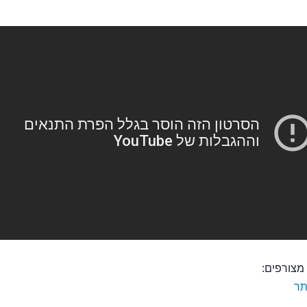
מצורפים:
ר