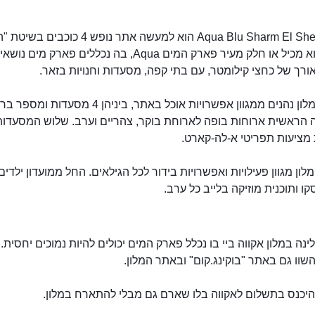
מלון Aqua Blu Sharm El Sheikh הוא למעשה אתר נופש 4 כוכבים 
כלול". הוא מכיל או חלק מעיר פארק המים Aqua, בה נכללים פארק מים 
ורך של כחצי קילומטר, עם בתי קפה, מסעדות וחנויות בזאר.
אורחי המלון נהנים ממגוון אפשרויות אוכל באתר, ביניהן 4 מסעדות ומ
הראשית ארוחות בופה לארוחת בוקר, צהריים וערב. שלוש המסעדות
אקווה בלו שארם
מציעות תפריטי א-לה-קארט.
ון מגוון פעילויות ואפשרויות בידור לכל הגילאים. החל ממועדון ילדים,
סקו ותוכנית מוזיקה בלייב כל ערב.
ינה במלון אקווה ביי בו נכלל פארק המים יכולים להיות נמוכים יחסית. 
שוו גם באתר "בוקינג.קום" ובאתר המלון.
יכנס בתשלום לאקווה בלו שארם גם מבלי להתארח במלון.