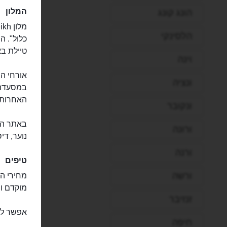
המלון
הונג קונג
הלסינקי
טיילת בא
וינה
ונציה
במסעדה 
האחרות 
ונקובר
באתר המל
ורונה
נוער, די
ורנה
טיפים
ורשה
מחירי הל
מוקדם וה
זנזיבר
אפשר לה
חיפה