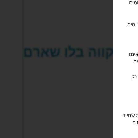
 פארק המים
 מים,
אקווה בלו שארם
Aq, אך גם מי שאינם
ם.
רק
64 מגלשות מים שונות, לצד 8 בריכות שחייה
וף