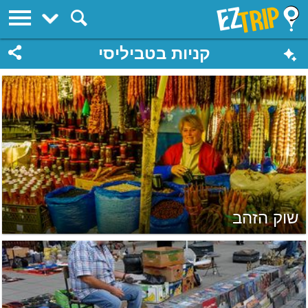
EZTrip
קניות בטביליסי
שוק הזהב