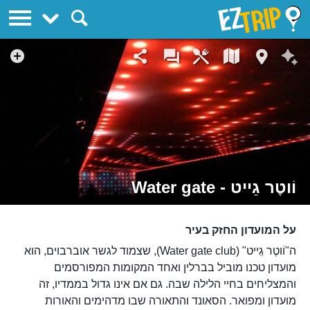
EZTrip
וֹוטֶר גֵייט - Water gate
על המועדון החזק בעיר
ה"וֹוטֶר גֵייט" (Water gate club), שצמוד לגשר אוברבוים, הוא
מועדון טכנו מוביל בברלין ואחד המקומות המפורסמים
והמצליחים בחיי הלילה שבה. גם אם אינו גדול בממדיו, זה
מועדון ומפואר. הסאונד והתאורה שבו מדהימים והאורות