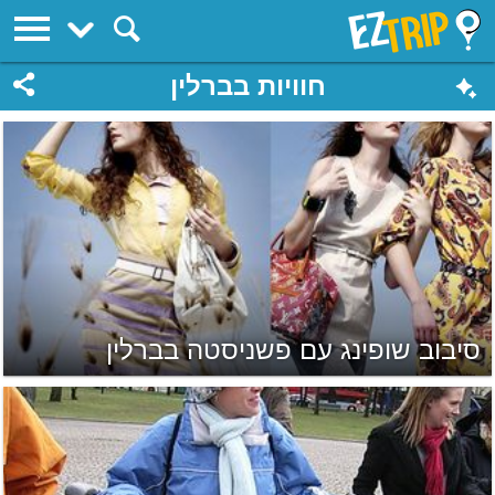
EZTrip
חוויות בברלין
סיבוב שופינג עם פשניסטה בברלין