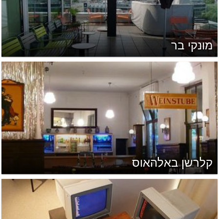
מונקי בר
קלרשן באלהאוס