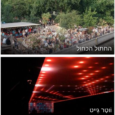
החתול הכחול
וֹוטֶר גֵייט