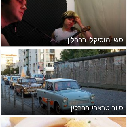
סשן מוסיקלי בברלין
סיור טראבי בברלין