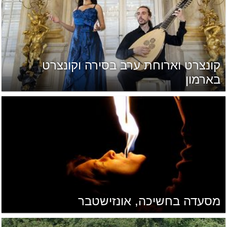
קונצרט וארוחת ערב בסירה וקונצרט
בארמון
מסעדה בחשיכה, אונזישטבר